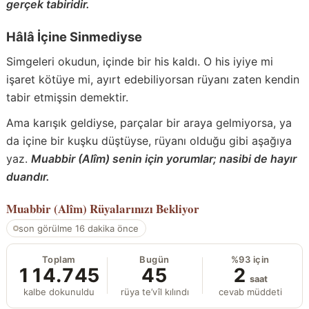
gerçek tabiridir.
Hâlâ İçine Sinmediyse
Simgeleri okudun, içinde bir his kaldı. O his iyiye mi
işaret kötüye mi, ayırt edebiliyorsan rüyanı zaten kendin
tabir etmişsin demektir.
Ama karışık geldiyse, parçalar bir araya gelmiyorsa, ya
da içine bir kuşku düştüyse, rüyanı olduğu gibi aşağıya
yaz.
Muabbir (Alîm) senin için yorumlar; nasibi de hayır
duandır.
Muabbir (Alîm)
Rüyalarınızı Bekliyor
son görülme 16 dakika önce
Toplam
Bugün
%93 için
114.745
45
2
saat
kalbe dokunuldu
rüya te’vîl kılındı
cevab müddeti