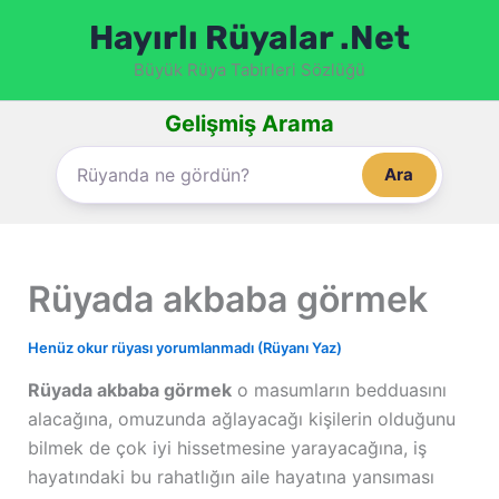
İçeriğe
Hayırlı Rüyalar .Net
atla
Büyük Rüya Tabirleri Sözlüğü
Gelişmiş Arama
Ara
Rüyada akbaba görmek
Henüz okur rüyası yorumlanmadı (Rüyanı Yaz)
Rüyada akbaba görmek
o masumların bedduasını
alacağına, omuzunda ağlayacağı kişilerin olduğunu
bilmek de çok iyi hissetmesine yarayacağına, iş
hayatındaki bu rahatlığın aile hayatına yansıması