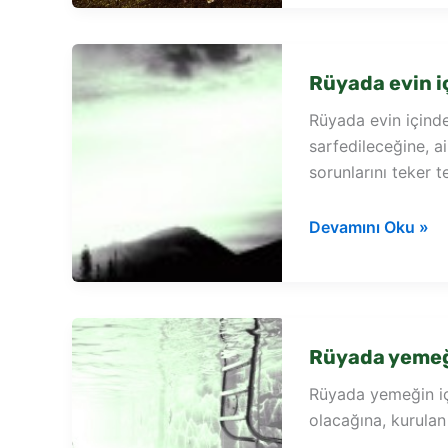
yemek
kokusu
duymak
Rüyada evin 
Rüyada evin içind
sarfedileceğine, ai
sorunlarını teker 
Rüyada
Devamını Oku »
evin
içinde
yemek
görmek
Rüyada yemeğ
Rüyada yemeğin iç
olacağına, kurulan 