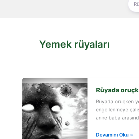
Yemek rüyaları
Rüyada oruçk
Rüyada oruçken yem
engellenmeye çalış
anne baba arasınd
Rüyada
Devamını Oku »