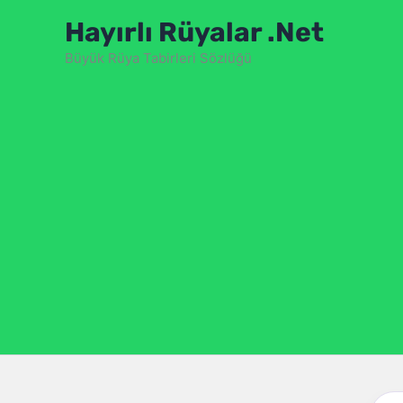
İçeriğe
Hayırlı Rüyalar .Net
atla
Büyük Rüya Tabirleri Sözlüğü