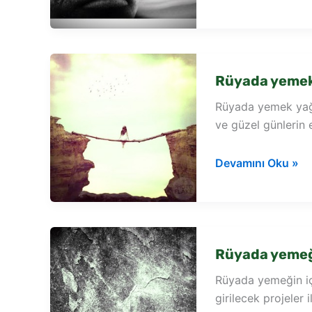
oruçken
yemek
yediğini
görmek
Rüyada yemek
Rüyada yemek yağı
ve güzel günlerin 
Rüyada
Devamını Oku »
yemek
yağı
görmek
Rüyada yemeği
Rüyada yemeğin iç
girilecek projeler