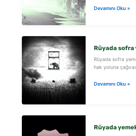
Rüyada
Devamını Oku »
yemeğin
içinde
salyangoz
görmek
Rüyada sofra
Rüyada sofra yeme
hak yoluna çağırac
Rüyada
Devamını Oku »
sofra
yemek
görmek
Rüyada yemek