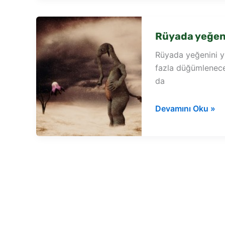
görmek
Rüyada yeğen
Rüyada yeğenini 
fazla düğümleneceğ
da
Rüyada
Devamını Oku »
yeğenini
yemek
yerken
görmek