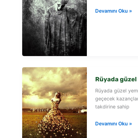
Rüyada
Devamını Oku »
yemeğin
içinde
arı
görmek
Rüyada güzel
Rüyada güzel yem
geçecek kazançlar
takdirine sahip
Rüyada
Devamını Oku »
güzel