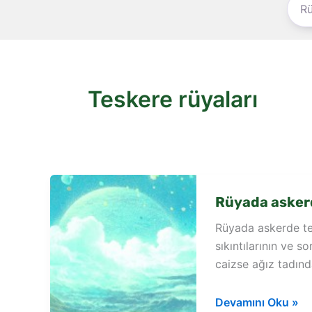
Teskere rüyaları
Rüyada askerd
Rüyada askerde te
sıkıntılarının ve s
caizse ağız tadın
Rüyada
Devamını Oku »