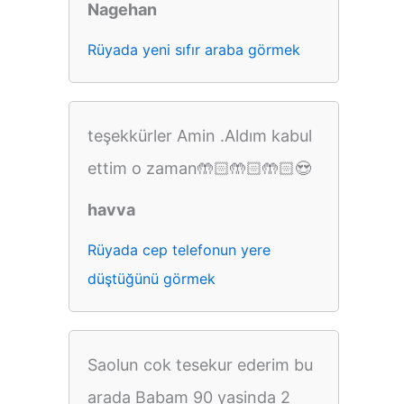
Nagehan
Rüyada yeni sıfır araba görmek
teşekkürler Amin .Aldım kabul
ettim o zaman🤲🏻🤲🏻🤲🏻😍
havva
Rüyada cep telefonun yere
düştüğünü görmek
Saolun cok tesekur ederim bu
arada Babam 90 yasinda 2