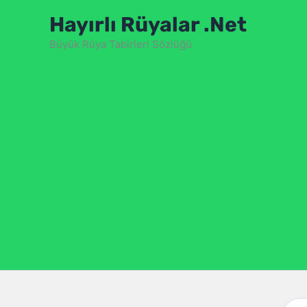
İçeriğe
Hayırlı Rüyalar .Net
atla
Büyük Rüya Tabirleri Sözlüğü