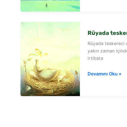
askerde
teskere
aldığını
görmek
Rüyada teske
Rüyada teskereci 
yakın zaman içinde 
irtibata
Rüyada
Devamını Oku »
teskereci
olmak