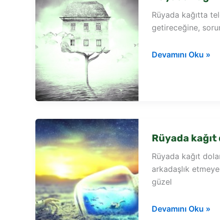
Rüyada kağıtta te
getireceğine, sorun
Rüyada
Devamını Oku »
kağıtta
telefon
numarası
görmek
Rüyada kağıt
Rüyada kağıt dolar
arkadaşlık etmeye
güzel
Rüyada
Devamını Oku »