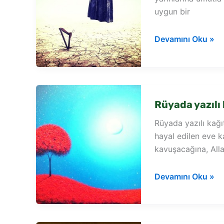
uygun bir
Rüyada
Devamını Oku »
kağıt
üzerinde
rakamlar
görmek
Rüyada yazılı
Rüyada yazılı kağı
hayal edilen eve 
kavuşacağına, All
Rüyada
Devamını Oku »
yazılı
kağıt
görmek