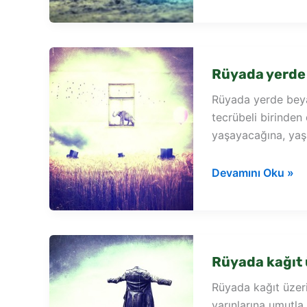
kağıt
dolar
görmek
Rüyada yerde
Rüyada yerde beya
tecrübeli birinden
yaşayacağına, ya
Rüyada
Devamını Oku »
yerde
beyaz
kağıt
görmek
Rüyada kağıt
Rüyada kağıt üzer
yarınlarına umutla