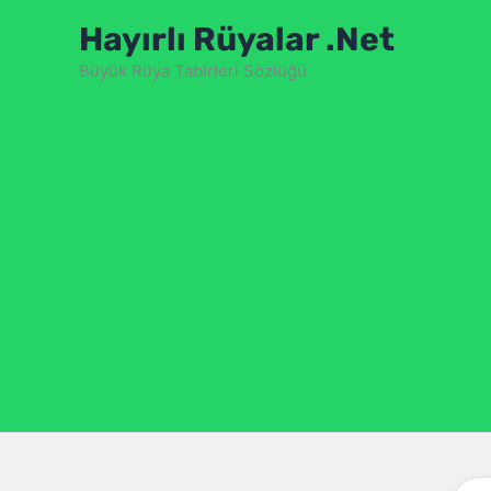
İçeriğe
Hayırlı Rüyalar .Net
atla
Büyük Rüya Tabirleri Sözlüğü