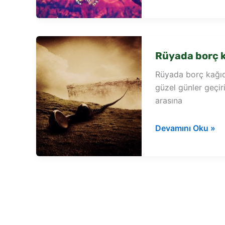
polisin
kağıt
vermesi
Rüyada borç 
Rüyada borç kağıdı
güzel günler geçir
arasına
Rüyada
Devamını Oku »
borç
kağıdı
görmek