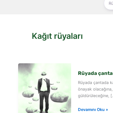
Kağıt rüyaları
Rüyada çanta
Rüyada çantada ka
önayak olacağına,
güldürüleceğine, [
Rüyada
Devamını Oku »