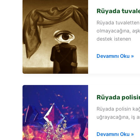
Rüyada tuvale
Rüyada tuvaletten
olmayacağına, aşkı
destek istenen
Rüyada
Devamını Oku »
tuvaletten
kağıt
para
toplamak
Rüyada polisi
Rüyada polisin ka
uğrayacağına, iş a
Rüyada
Devamını Oku »