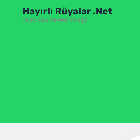
İçeriğe
Hayırlı Rüyalar .Net
atla
Büyük Rüya Tabirleri Sözlüğü