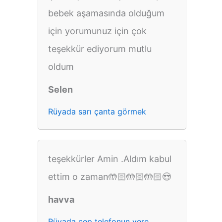
bebek aşamasında olduğum
için yorumunuz için çok
teşekkür ediyorum mutlu
oldum
Selen
Rüyada sarı çanta görmek
teşekkürler Amin .Aldım kabul
ettim o zaman🤲🏻🤲🏻🤲🏻😍
havva
Rüyada cep telefonun yere