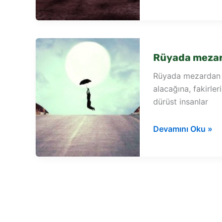
mezarda
su
görmek
Rüyada mezar
Rüyada mezardan s
alacağına, fakirle
dürüst insanlar
Rüyada
Devamını Oku »
mezardan
su
sesi
duymak