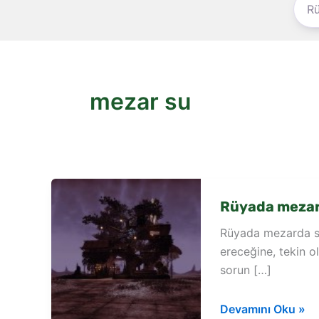
mezar su
Rüyada mezar
Rüyada mezarda su
ereceğine, tekin o
sorun […]
Rüyada
Devamını Oku »