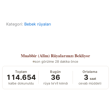
Kategori:
Bebek rüyaları
Muabbir (Alîm)
Rüyalarınızı Bekliyor
son görülme 28 dakika önce
Toplam
Bugün
Ortalama
114.654
36
3
saat
kalbe dokunuldu
rüya te’vîl kılındı
cevab müddeti