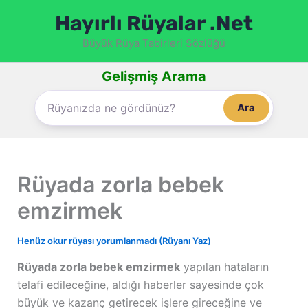
İçeriğe
Hayırlı Rüyalar .Net
atla
Büyük Rüya Tabirleri Sözlüğü
Gelişmiş Arama
Ara
Rüyada zorla bebek
emzirmek
Henüz okur rüyası yorumlanmadı (Rüyanı Yaz)
Rüyada zorla bebek emzirmek
yapılan hataların
telafi edileceğine, aldığı haberler sayesinde çok
büyük ve kazanç getirecek işlere gireceğine ve