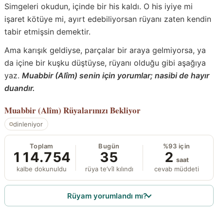
Simgeleri okudun, içinde bir his kaldı. O his iyiye mi
işaret kötüye mi, ayırt edebiliyorsan rüyanı zaten kendin
tabir etmişsin demektir.
Ama karışık geldiyse, parçalar bir araya gelmiyorsa, ya
da içine bir kuşku düştüyse, rüyanı olduğu gibi aşağıya
yaz.
Muabbir (Alîm) senin için yorumlar; nasibi de hayır
duandır.
Muabbir (Alîm)
Rüyalarınızı Bekliyor
dinleniyor
Toplam
Bugün
%93 için
114.754
35
2
saat
kalbe dokunuldu
rüya te’vîl kılındı
cevab müddeti
Rüyam yorumlandı mı?