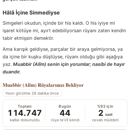
Hâlâ İçine Sinmediyse
Simgeleri okudun, içinde bir his kaldı. O his iyiye mi
işaret kötüye mi, ayırt edebiliyorsan rüyanı zaten kendin
tabir etmişsin demektir.
Ama karışık geldiyse, parçalar bir araya gelmiyorsa, ya
da içine bir kuşku düştüyse, rüyanı olduğu gibi aşağıya
yaz.
Muabbir (Alîm) senin için yorumlar; nasibi de hayır
duandır.
Muabbir (Alîm)
Rüyalarınızı Bekliyor
son görülme 28 dakika önce
Toplam
Bugün
%93 için
114.747
44
2
saat
kalbe dokunuldu
rüya te’vîl kılındı
cevab müddeti