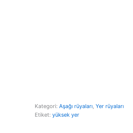
o
m
p
o
p
k
Kategori:
Aşağı rüyaları
, 
Yer rüyaları
Etiket:
yüksek yer