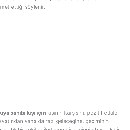
met ettiği söylenir.
ya sahibi kişi için
kişinin karşısına pozitif etkiler
hayatından yana da razı geleceğine, geçiminin
ıntılı bir şekilde ilerleyen bir projenin başarılı bir