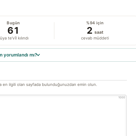
Bugün
%94 için
61
2
saat
üya te’vîl kılındı
cevab müddeti
 yorumlandı mı?
 en ilgili olan sayfada bulunduğunuzdan emin olun.
1000