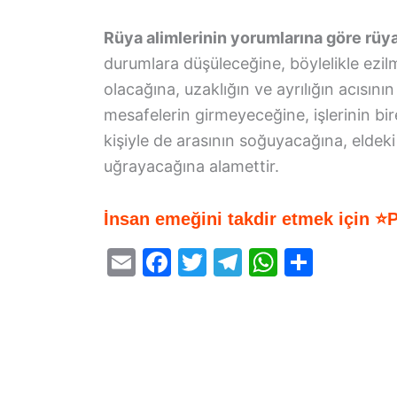
Rüya alimlerinin yorumlarına göre rü
durumlara düşüleceğine, böylelikle ezi
olacağına, uzaklığın ve ayrılığın acısın
mesafelerin girmeyeceğine, işlerinin bi
kişiyle de arasının soğuyacağına, elde
uğrayacağına alamettir.
İnsan emeğini takdir etmek için ⭐
E
F
T
T
W
S
m
a
w
el
h
h
ai
c
itt
e
at
ar
l
e
er
gr
s
e
b
a
A