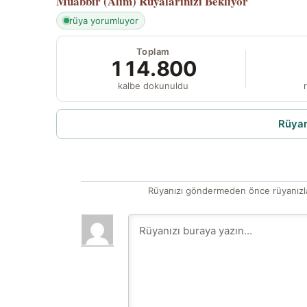
Muabbir (Alîm)
Rüyalarınızı Bekliyor
rüya yorumluyor
Toplam
114.800
kalbe dokunuldu
r
Rüyam
Rüyanızı göndermeden önce rüyanızla