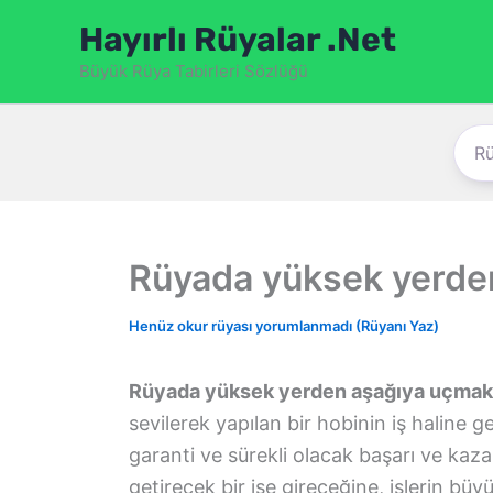
İçeriğe
Hayırlı Rüyalar .Net
atla
Büyük Rüya Tabirleri Sözlüğü
Rüyada yüksek yerde
Henüz okur rüyası yorumlanmadı (Rüyanı Yaz)
Rüyada yüksek yerden aşağıya uçmak
sevilerek yapılan bir hobinin iş haline 
garanti ve sürekli olacak başarı ve ka
getirecek bir işe gireceğine, işlerin bü