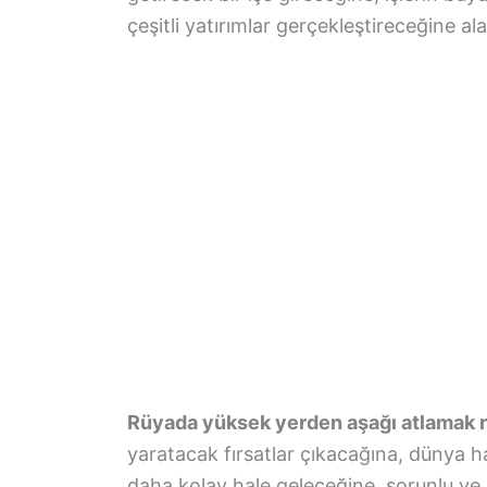
çeşitli yatırımlar gerçekleştireceğine ala
Rüyada yüksek yerden aşağı atlamak rü
yaratacak fırsatlar çıkacağına, dünya 
daha kolay hale geleceğine, sorunlu ve sık