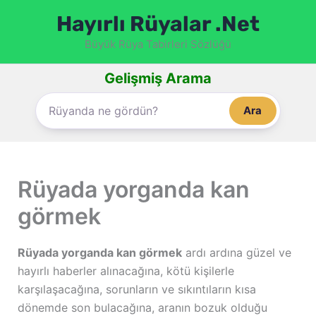
İçeriğe
Hayırlı Rüyalar .Net
atla
Büyük Rüya Tabirleri Sözlüğü
Gelişmiş Arama
Ara
Rüyada yorganda kan
görmek
Rüyada yorganda kan görmek
ardı ardına güzel ve
hayırlı haberler alınacağına, kötü kişilerle
karşılaşacağına, sorunların ve sıkıntıların kısa
dönemde son bulacağına, aranın bozuk olduğu