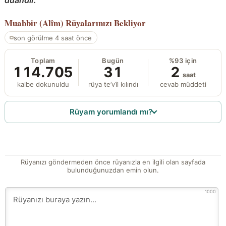
Muabbir (Alîm)
Rüyalarınızı Bekliyor
son görülme 4 saat önce
Toplam
Bugün
%93 için
114.705
31
2
saat
kalbe dokunuldu
rüya te’vîl kılındı
cevab müddeti
Rüyam yorumlandı mı?
Rüyanızı göndermeden önce rüyanızla en ilgili olan sayfada
bulunduğunuzdan emin olun.
1000