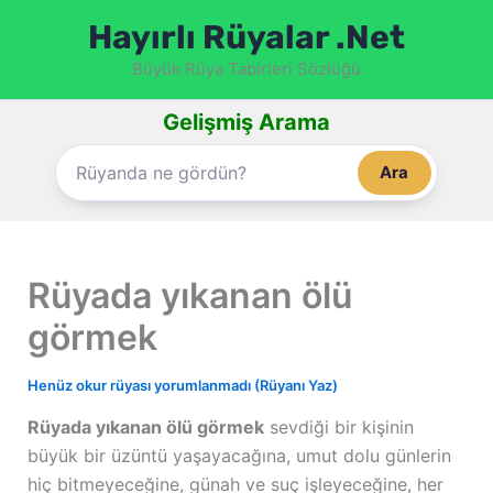
İçeriğe
Hayırlı Rüyalar .Net
atla
Büyük Rüya Tabirleri Sözlüğü
Gelişmiş Arama
Ara
Rüyada yıkanan ölü
görmek
Henüz okur rüyası yorumlanmadı (Rüyanı Yaz)
Rüyada yıkanan ölü görmek
sevdiği bir kişinin
büyük bir üzüntü yaşayacağına, umut dolu günlerin
hiç bitmeyeceğine, günah ve suç işleyeceğine, her