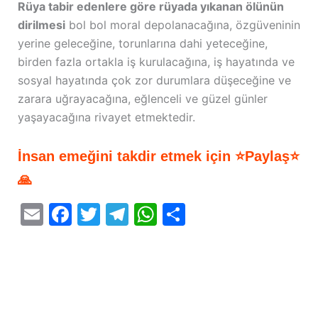
Rüya tabir edenlere göre rüyada yıkanan ölünün
dirilmesi
bol bol moral depolanacağına, özgüveninin
yerine geleceğine, torunlarına dahi yeteceğine,
birden fazla ortakla iş kurulacağına, iş hayatında ve
sosyal hayatında çok zor durumlara düşeceğine ve
zarara uğrayacağına, eğlenceli ve güzel günler
yaşayacağına rivayet etmektedir.
İnsan emeğini takdir etmek için ⭐Paylaş⭐
🙏
E
F
T
T
W
S
m
a
w
el
h
h
ai
c
itt
e
at
ar
l
e
er
gr
s
e
b
a
A