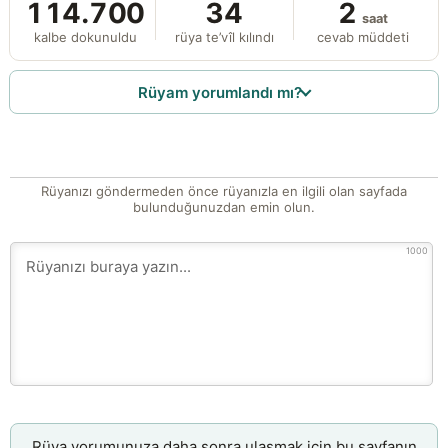
114.700
34
2
saat
kalbe dokunuldu
rüya te’vîl kılındı
cevab müddeti
Rüyam yorumlandı mı?
Rüyanızı göndermeden önce rüyanızla en ilgili olan sayfada
bulunduğunuzdan emin olun.
1000
Rüya yorumunuza daha sonra ulaşmak için bu sayfanın