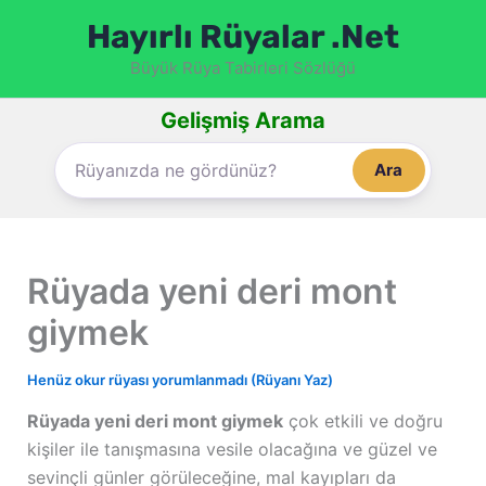
İçeriğe
Hayırlı Rüyalar .Net
atla
Büyük Rüya Tabirleri Sözlüğü
Gelişmiş Arama
Ara
Rüyada yeni deri mont
giymek
Henüz okur rüyası yorumlanmadı (Rüyanı Yaz)
Rüyada yeni deri mont giymek
çok etkili ve doğru
kişiler ile tanışmasına vesile olacağına ve güzel ve
sevinçli günler görüleceğine, mal kayıpları da