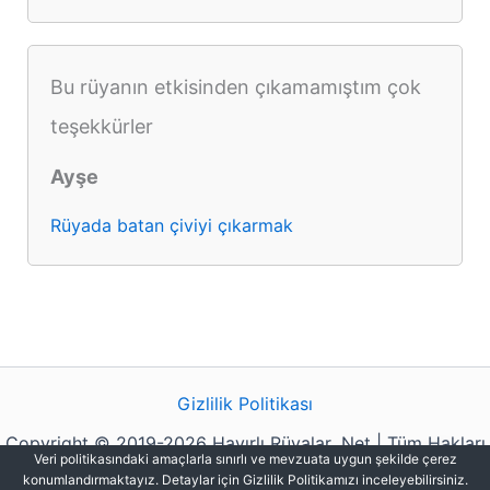
Bu rüyanın etkisinden çıkamamıştım çok
teşekkürler
Ayşe
Rüyada batan çiviyi çıkarmak
Gizlilik Politikası
Copyright © 2019-2026 Hayırlı Rüyalar .Net | Tüm Hakları
Veri politikasındaki amaçlarla sınırlı ve mevzuata uygun şekilde çerez
Saklıdır.
konumlandırmaktayız. Detaylar için Gizlilik Politikamızı inceleyebilirsiniz.