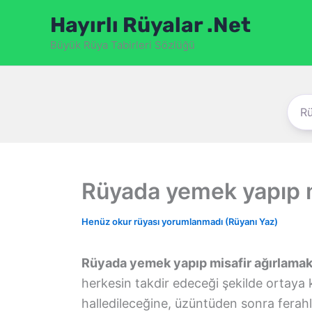
İçeriğe
Hayırlı Rüyalar .Net
atla
Büyük Rüya Tabirleri Sözlüğü
Rüyada yemek yapıp m
Henüz okur rüyası yorumlanmadı (Rüyanı Yaz)
Rüyada yemek yapıp misafir ağırlama
herkesin takdir edeceği şekilde ortaya k
halledileceğine, üzüntüden sonra ferah