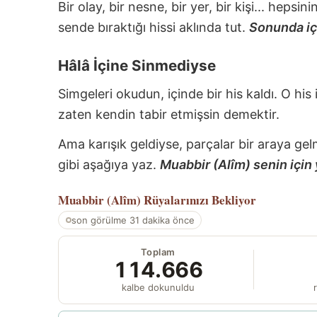
Bir olay, bir nesne, bir yer, bir kişi... hepsi
sende bıraktığı hissi aklında tut.
Sonunda içi
Hâlâ İçine Sinmediyse
Simgeleri okudun, içinde bir his kaldı. O his
zaten kendin tabir etmişsin demektir.
Ama karışık geldiyse, parçalar bir araya gel
gibi aşağıya yaz.
Muabbir (Alîm) senin için 
Muabbir (Alîm)
Rüyalarınızı Bekliyor
son görülme 31 dakika önce
Toplam
114.666
kalbe dokunuldu
r