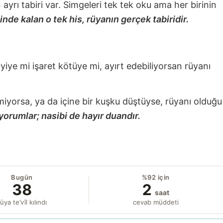
nin ayrı tabiri var. Simgeleri tek tek oku ama her birinin
nde kalan o tek his, rüyanın gerçek tabiridir.
 iyiye mi işaret kötüye mi, ayırt edebiliyorsan rüyanı
miyorsa, ya da içine bir kuşku düştüyse, rüyanı olduğu
yorumlar; nasibi de hayır duandır.
Bugün
%92 için
38
2
saat
üya te’vîl kılındı
cevab müddeti