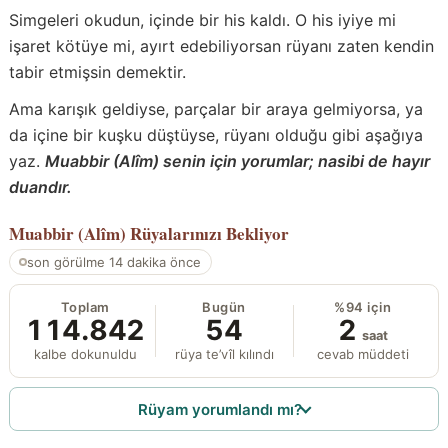
Simgeleri okudun, içinde bir his kaldı. O his iyiye mi
işaret kötüye mi, ayırt edebiliyorsan rüyanı zaten kendin
tabir etmişsin demektir.
Ama karışık geldiyse, parçalar bir araya gelmiyorsa, ya
da içine bir kuşku düştüyse, rüyanı olduğu gibi aşağıya
yaz.
Muabbir (Alîm) senin için yorumlar; nasibi de hayır
duandır.
Muabbir (Alîm)
Rüyalarınızı Bekliyor
son görülme 14 dakika önce
Toplam
Bugün
%94 için
114.842
54
2
saat
kalbe dokunuldu
rüya te’vîl kılındı
cevab müddeti
Rüyam yorumlandı mı?