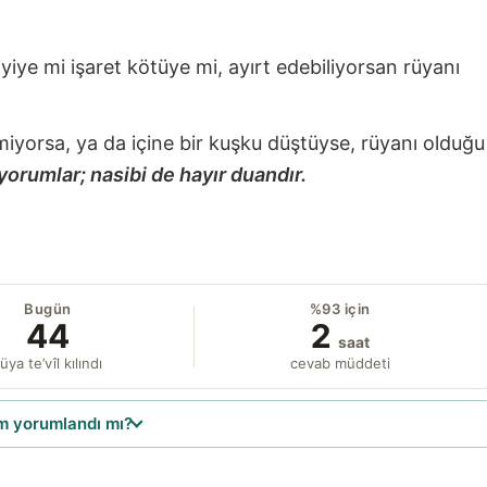
 iyiye mi işaret kötüye mi, ayırt edebiliyorsan rüyanı
miyorsa, ya da içine bir kuşku düştüyse, rüyanı olduğu
yorumlar; nasibi de hayır duandır.
Bugün
%93 için
44
2
saat
üya te’vîl kılındı
cevab müddeti
 yorumlandı mı?