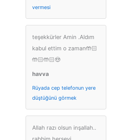
vermesi
teşekkürler Amin .Aldım
kabul ettim o zaman🤲🏻
🤲🏻🤲🏻😍
havva
Rüyada cep telefonun yere
düştüğünü görmek
Allah razı olsun inşallah..
rabbim herşeyi