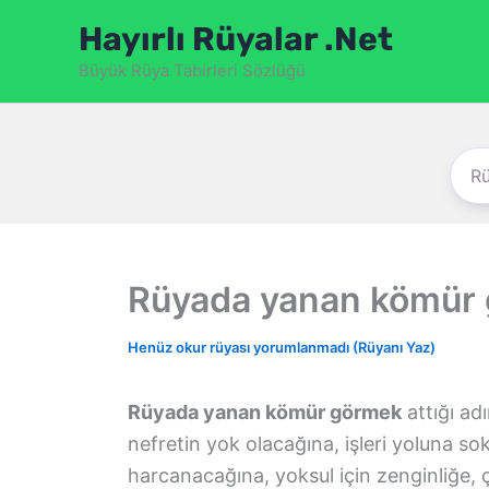
İçeriğe
Hayırlı Rüyalar .Net
atla
Büyük Rüya Tabirleri Sözlüğü
Rüyada yanan kömür
Henüz okur rüyası yorumlanmadı (Rüyanı Yaz)
Rüyada yanan kömür görmek
attığı ad
nefretin yok olacağına, işleri yoluna s
harcanacağına, yoksul için zenginliğe, 