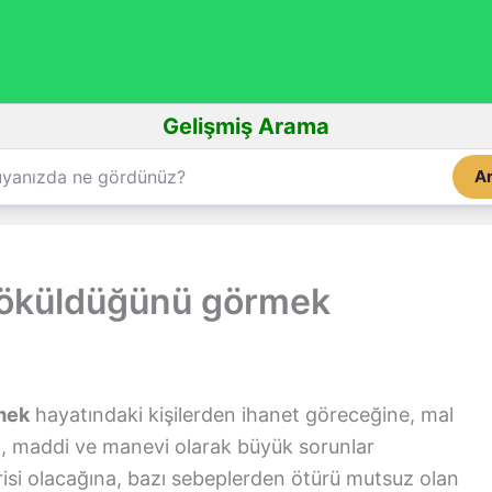
Gelişmiş Arama
A
 döküldüğünü görmek
mek
hayatındaki kişilerden ihanet göreceğine, mal
na, maddi ve manevi olarak büyük sorunlar
risi olacağına, bazı sebeplerden ötürü mutsuz olan