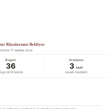
îm)
Rüyalarınızı Bekliyor
örülme 17 dakika önce
Bugün
Ortalama
36
3
saat
üya te’vîl kılındı
cevab müddeti