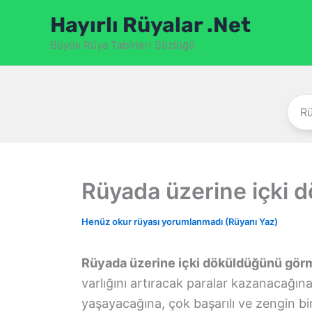
İçeriğe
Hayırlı Rüyalar .Net
atla
Büyük Rüya Tabirleri Sözlüğü
Rüyada üzerine içki
Henüz okur rüyası yorumlanmadı (Rüyanı Yaz)
Rüyada üzerine içki döküldüğünü gör
varlığını artıracak paralar kazanacağı
yaşayacağına, çok başarılı ve zengin bi