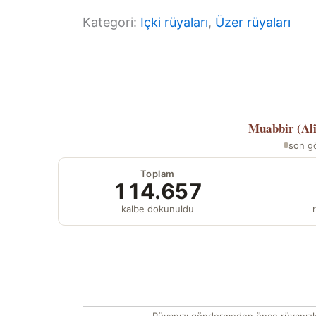
Kategori:
Içki rüyaları
, 
Üzer rüyaları
Muabbir (Al
son g
Toplam
114.657
kalbe dokunuldu
r