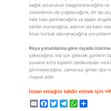
sağlık sorununun başgöstereceğine ve sev
olduklarının da çoğalacağına, bir işe soy
hale hale getirileceğine ve aşılan engel
sahibi olunacağına, aşkının da kalıcı o
biraz korkak davranacağına yorumlanm
Rüya yorumlarına göre rüyada üzerine
çekeceğine, kişi için gelecek günlerin t
yuvanın kötü kişilerin dedikoduları ve kö
görmeyeceğine, zamansız girilen işte 
rivayet eder.
İnsan emeğini takdir etmek için ⭐
E
F
T
T
W
S