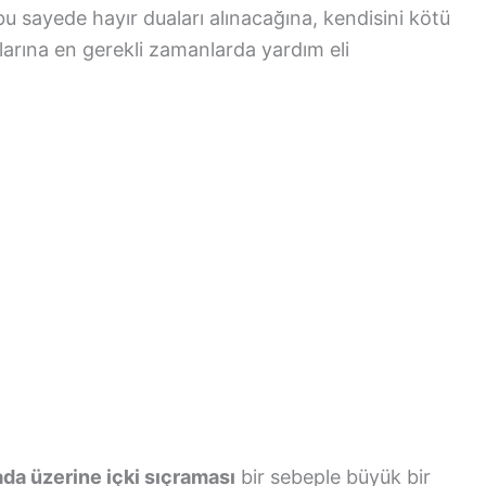
bu sayede hayır duaları alınacağına, kendisini kötü
arına en gerekli zamanlarda yardım eli
da üzerine içki sıçraması
bir sebeple büyük bir