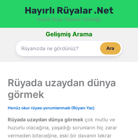
İçeriğe
Hayırlı Rüyalar .Net
atla
Büyük Rüya Tabirleri Sözlüğü
Gelişmiş Arama
Ara
Rüyada uzaydan dünya
görmek
Henüz okur rüyası yorumlanmadı (Rüyanı Yaz)
Rüyada uzaydan dünya görmek
çok mutlu ve
huzurlu olacağına, yaşadığı sorunların hiç zarar
vermeden biteceğine, eski bir davanın tekrar