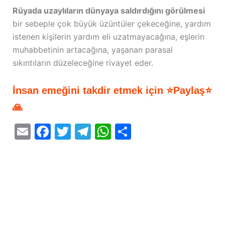
Rüyada uzaylıların dünyaya saldırdığını görülmesi
bir sebeple çok büyük üzüntüler çekeceğine, yardım
istenen kişilerin yardım eli uzatmayacağına, eşlerin
muhabbetinin artacağına, yaşanan parasal
sıkıntıların düzeleceğine rivayet eder.
İnsan emeğini takdir etmek için ⭐Paylaş⭐
🙏
E
F
T
T
W
S
m
a
w
el
h
h
ai
c
itt
e
at
ar
l
e
er
gr
s
e
b
a
A
o
m
p