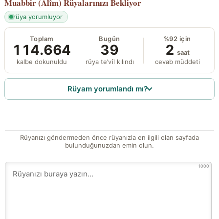
Muabbir (Alîm)
Rüyalarınızı Bekliyor
rüya yorumluyor
Toplam
Bugün
%92 için
114.664
39
2
saat
kalbe dokunuldu
rüya te’vîl kılındı
cevab müddeti
Rüyam yorumlandı mı?
Rüyanızı göndermeden önce rüyanızla en ilgili olan sayfada
bulunduğunuzdan emin olun.
1000