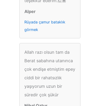
teşekkür ederim.🙋🏽
Alper
Rüyada çamur bataklık
görmek
Allah razı olsun tam da
Berat sabahına utanınca
çok endişe etmiştim epey
ciddi bir rahatsızlık
yaşıyorum uzun bir
süredir çok şükür
Nihal Oztur