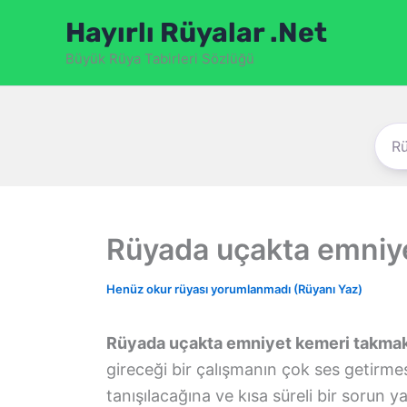
İçeriğe
Hayırlı Rüyalar .Net
atla
Büyük Rüya Tabirleri Sözlüğü
Rüyada uçakta emniy
Henüz okur rüyası yorumlanmadı (Rüyanı Yaz)
Rüyada uçakta emniyet kemeri takma
gireceği bir çalışmanın çok ses getirmes
tanışılacağına ve kısa süreli bir soru