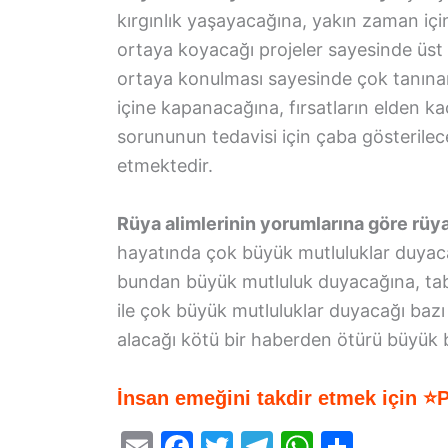
kırgınlık yaşayacağına, yakın zaman içi
ortaya koyacağı projeler sayesinde üst 
ortaya konulması sayesinde çok tanınan
içine kapanacağına, fırsatların elden ka
sorununun tedavisi için çaba gösterilec
etmektedir.
Rüya alimlerinin yorumlarına göre rü
hayatında çok büyük mutluluklar duyaca
bundan büyük mutluluk duyacağına, tabir
ile çok büyük mutluluklar duyacağı baz
alacağı kötü bir haberden ötürü büyük b
İnsan emeğini takdir etmek için ⭐
E
F
T
T
W
S