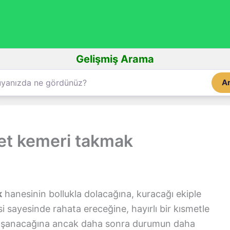
Gelişmiş Arama
A
et kemeri takmak
k
hanesinin bollukla dolacağına, kuracağı ekiple
i sayesinde rahata ereceğine, hayırlı bir kısmetle
n yaşanacağına ancak daha sonra durumun daha