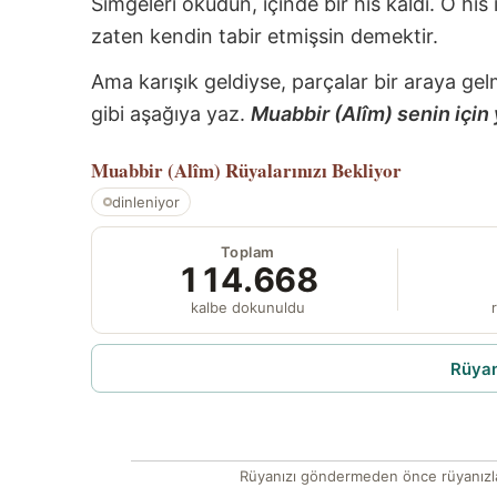
Simgeleri okudun, içinde bir his kaldı. O his
zaten kendin tabir etmişsin demektir.
Ama karışık geldiyse, parçalar bir araya gel
gibi aşağıya yaz.
Muabbir (Alîm) senin için 
Muabbir (Alîm)
Rüyalarınızı Bekliyor
dinleniyor
Toplam
114.668
kalbe dokunuldu
r
Rüyam
Rüyanızı göndermeden önce rüyanızla