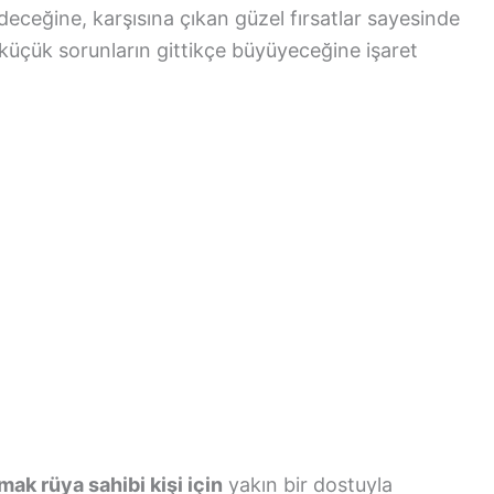
deceğine, karşısına çıkan güzel fırsatlar sayesinde
üçük sorunların gittikçe büyüyeceğine işaret
k rüya sahibi kişi için
yakın bir dostuyla