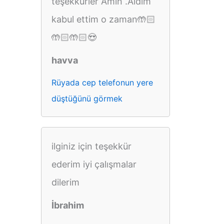
teşekkürler Amin .Aldım
kabul ettim o zaman🤲🏻
🤲🏻🤲🏻😍
havva
Rüyada cep telefonun yere
düştüğünü görmek
ilginiz için teşekkür
ederim iyi çalışmalar
dilerim
İbrahim