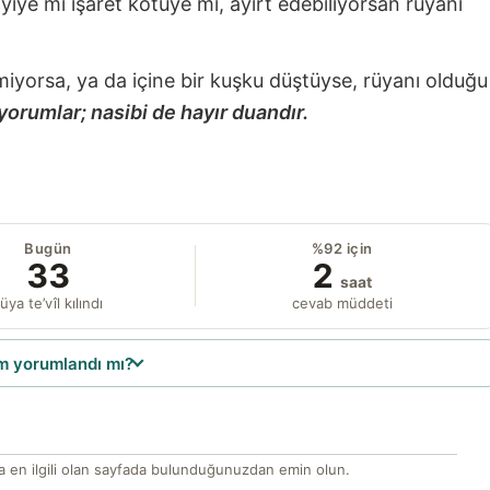
 iyiye mi işaret kötüye mi, ayırt edebiliyorsan rüyanı
miyorsa, ya da içine bir kuşku düştüyse, rüyanı olduğu
yorumlar; nasibi de hayır duandır.
Bugün
%92 için
33
2
saat
üya te’vîl kılındı
cevab müddeti
 yorumlandı mı?
 en ilgili olan sayfada bulunduğunuzdan emin olun.