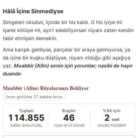
Hâlâ İçine Sinmediyse
Simgeleri okudun, içinde bir his kaldı. O his iyiye mi
işaret kötüye mi, ayırt edebiliyorsan rüyanı zaten kendin
tabir etmişsin demektir.
Ama karışık geldiyse, parçalar bir araya gelmiyorsa, ya
da içine bir kuşku düştüyse, rüyanı olduğu gibi aşağıya
yaz.
Muabbir (Alîm) senin için yorumlar; nasibi de hayır
duandır.
Muabbir (Alîm)
Rüyalarınızı Bekliyor
son görülme 27 dakika önce
Toplam
Bugün
%94 için
114.855
46
2
saat
kalbe dokunuldu
rüya te’vîl kılındı
cevab müddeti