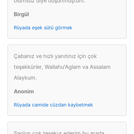
olumsuz diye düşünmüştüm.
Birgül
Rüyada eşek sütü görmek
Çabanız ve hızlı yanıtınız için çok
teşekkürler, Wallahu'Aglam va Assalam
Alaykum.
Anonim
Rüyada camide cüzdan kaybetmek
Saolun cok tesekur ederim bu arada