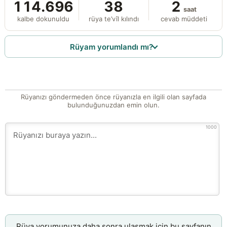
114.696
38
2
saat
kalbe dokunuldu
rüya te’vîl kılındı
cevab müddeti
Rüyam yorumlandı mı?
Rüyanızı göndermeden önce rüyanızla en ilgili olan sayfada
bulunduğunuzdan emin olun.
1000
Rüya yorumunuza daha sonra ulaşmak için bu sayfanın