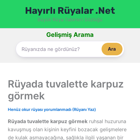
İçeriğe
Hayırlı Rüyalar .Net
atla
Büyük Rüya Tabirleri Sözlüğü
Gelişmiş Arama
Ara
Rüyada tuvalette karpuz
görmek
Henüz okur rüyası yorumlanmadı (Rüyanı Yaz)
Rüyada tuvalette karpuz görmek
ruhsal huzuruna
kavuşmuş olan kişinin keyfini bozacak gelişmelere
de kulak asmayacağına, sağlıkla ilgili yaşanan bir