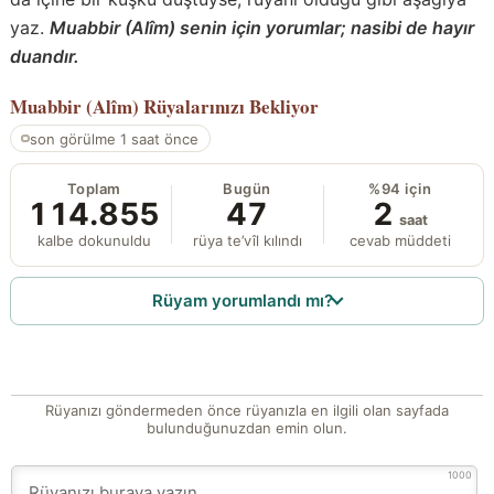
yaz.
Muabbir (Alîm) senin için yorumlar; nasibi de hayır
duandır.
Muabbir (Alîm)
Rüyalarınızı Bekliyor
son görülme 1 saat önce
Toplam
Bugün
%94 için
114.855
47
2
saat
kalbe dokunuldu
rüya te’vîl kılındı
cevab müddeti
Rüyam yorumlandı mı?
Rüyanızı göndermeden önce rüyanızla en ilgili olan sayfada
bulunduğunuzdan emin olun.
1000