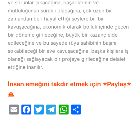
ve sorunlar çıkacağına, başarılarının ve
mutluluğunun sürekli olacağına, çok uzun bir
zamandan beri hayal ettiği şeylere bir bir
kavuşacağına, ekonomik olarak bolluk içinde geçen
bir döneme girileceğine, büyük bir kazanç elde
edileceğine ve bu sayede rüya sahibinin başını
sokabileceği bir eve kavuşacağına, başka kişilere iş
olanağı sağlayacak bir projeye girileceğine delalet
ettiğine inanılır.
İnsan emeğini takdir etmek için ⭐Paylaş⭐
🙏
E
F
T
T
W
S
m
a
w
el
h
h
ai
c
itt
e
at
ar