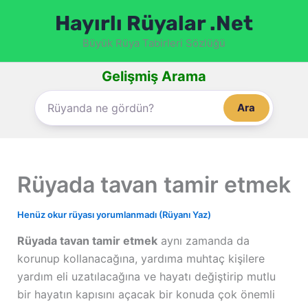
İçeriğe
Hayırlı Rüyalar .Net
atla
Büyük Rüya Tabirleri Sözlüğü
Gelişmiş Arama
Ara
Rüyada tavan tamir etmek
Henüz okur rüyası yorumlanmadı (Rüyanı Yaz)
Rüyada tavan tamir etmek
aynı zamanda da
korunup kollanacağına, yardıma muhtaç kişilere
yardım eli uzatılacağına ve hayatı değiştirip mutlu
bir hayatın kapısını açacak bir konuda çok önemli