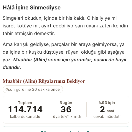
Hâlâ İçine Sinmediyse
Simgeleri okudun, içinde bir his kaldı. O his iyiye mi
işaret kötüye mi, ayırt edebiliyorsan rüyanı zaten kendin
tabir etmişsin demektir.
Ama karışık geldiyse, parçalar bir araya gelmiyorsa, ya
da içine bir kuşku düştüyse, rüyanı olduğu gibi aşağıya
yaz.
Muabbir (Alîm) senin için yorumlar; nasibi de hayır
duandır.
Muabbir (Alîm)
Rüyalarınızı Bekliyor
son görülme 20 dakika önce
Toplam
Bugün
%93 için
114.714
36
2
saat
kalbe dokunuldu
rüya te’vîl kılındı
cevab müddeti