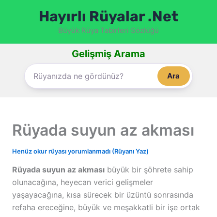
İçeriğe
Hayırlı Rüyalar .Net
atla
Büyük Rüya Tabirleri Sözlüğü
Gelişmiş Arama
Ara
Rüyada suyun az akması
Henüz okur rüyası yorumlanmadı (Rüyanı Yaz)
Rüyada suyun az akması
büyük bir şöhrete sahip
olunacağına, heyecan verici gelişmeler
yaşayacağına, kısa sürecek bir üzüntü sonrasında
refaha ereceğine, büyük ve meşakkatli bir işe ortak