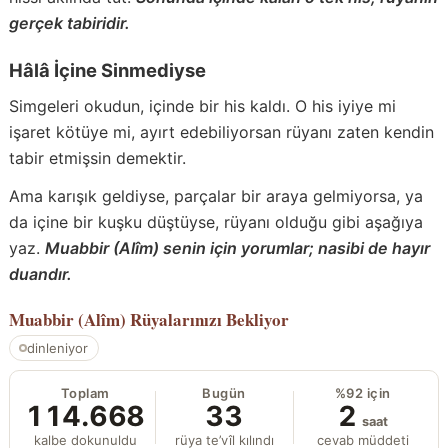
gerçek tabiridir.
Hâlâ İçine Sinmediyse
Simgeleri okudun, içinde bir his kaldı. O his iyiye mi
işaret kötüye mi, ayırt edebiliyorsan rüyanı zaten kendin
tabir etmişsin demektir.
Ama karışık geldiyse, parçalar bir araya gelmiyorsa, ya
da içine bir kuşku düştüyse, rüyanı olduğu gibi aşağıya
yaz.
Muabbir (Alîm) senin için yorumlar; nasibi de hayır
duandır.
Muabbir (Alîm)
Rüyalarınızı Bekliyor
dinleniyor
Toplam
Bugün
%92 için
114.668
33
2
saat
kalbe dokunuldu
rüya te’vîl kılındı
cevab müddeti