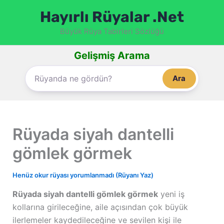
İçeriğe
Hayırlı Rüyalar .Net
atla
Büyük Rüya Tabirleri Sözlüğü
Gelişmiş Arama
Ara
Rüyada siyah dantelli
gömlek görmek
Henüz okur rüyası yorumlanmadı (Rüyanı Yaz)
Rüyada siyah dantelli gömlek görmek
yeni iş
kollarına girileceğine, aile açısından çok büyük
ilerlemeler kaydedileceğine ve sevilen kişi ile