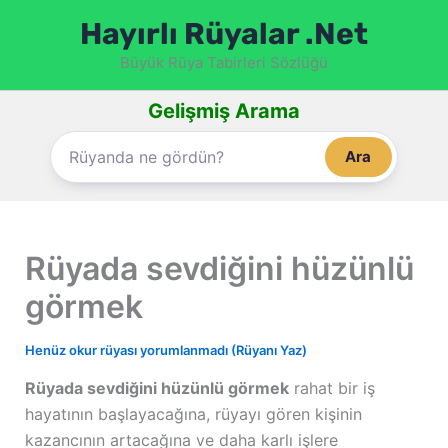
İçeriğe
Hayırlı Rüyalar .Net
atla
Büyük Rüya Tabirleri Sözlüğü
Gelişmiş Arama
Ara
Rüyada sevdiğini hüzünlü
görmek
Henüz okur rüyası yorumlanmadı (Rüyanı Yaz)
Rüyada sevdiğini hüzünlü görmek
rahat bir iş
hayatının başlayacağına, rüyayı gören kişinin
kazancının artacağına ve daha karlı işlere