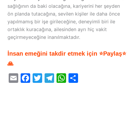
sağlığının da baki olacağına, kariyerini her şeyden
ön planda tutacağına, sevilen kişiler ile daha önce
yapılmamış bir işe girileceğine, deneyimli biri ile
ortaklık kuracağına, ailesinden ayrı hiç vakit
geçirmeyeceğine inanılmaktadır.
İnsan emeğini takdir etmek için ⭐Paylaş⭐
🙏
E
F
T
T
W
S
m
a
w
el
h
h
ai
c
itt
e
at
ar
l
e
er
gr
s
e
b
a
A
o
m
p