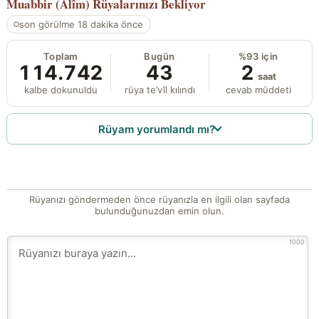
Muabbir (Alîm)
Rüyalarınızı Bekliyor
son görülme 18 dakika önce
Toplam
Bugün
%93 için
114.742
43
2
saat
kalbe dokunuldu
rüya te’vîl kılındı
cevab müddeti
Rüyam yorumlandı mı?
Rüyanızı göndermeden önce rüyanızla en ilgili olan sayfada
bulunduğunuzdan emin olun.
1000