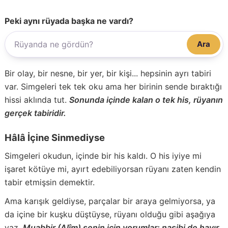
Peki aynı rüyada başka ne vardı?
Ara
Bir olay, bir nesne, bir yer, bir kişi... hepsinin ayrı tabiri
var. Simgeleri tek tek oku ama her birinin sende bıraktığı
hissi aklında tut.
Sonunda içinde kalan o tek his, rüyanın
gerçek tabiridir.
Hâlâ İçine Sinmediyse
Simgeleri okudun, içinde bir his kaldı. O his iyiye mi
işaret kötüye mi, ayırt edebiliyorsan rüyanı zaten kendin
tabir etmişsin demektir.
Ama karışık geldiyse, parçalar bir araya gelmiyorsa, ya
da içine bir kuşku düştüyse, rüyanı olduğu gibi aşağıya
yaz.
Muabbir (Alîm) senin için yorumlar; nasibi de hayır