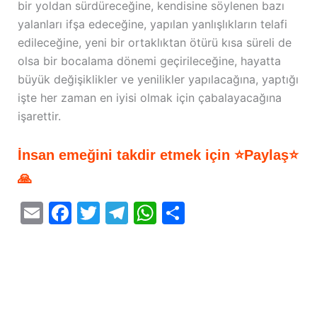
bir yoldan sürdüreceğine, kendisine söylenen bazı
yalanları ifşa edeceğine, yapılan yanlışlıkların telafi
edileceğine, yeni bir ortaklıktan ötürü kısa süreli de
olsa bir bocalama dönemi geçirileceğine, hayatta
büyük değişiklikler ve yenilikler yapılacağına, yaptığı
işte her zaman en iyisi olmak için çabalayacağına
işarettir.
İnsan emeğini takdir etmek için ⭐Paylaş⭐
🙏
E
F
T
T
W
S
m
a
w
el
h
h
ai
c
itt
e
at
ar
l
e
er
gr
s
e
b
a
A