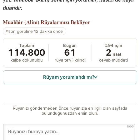
duandır.
Muabbir (Alîm)
Rüyalarınızı Bekliyor
son görülme 12 dakika önce
Toplam
Bugün
%94 için
114.800
61
2
saat
kalbe dokunuldu
rüya te’vîl kılındı
cevab müddeti
Rüyam yorumlandı mı?
Rüyanızı göndermeden önce rüyanızla en ilgili olan sayfada
bulunduğunuzdan emin olun.
1000