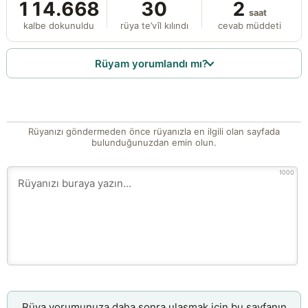
114.668
30
2
saat
kalbe dokunuldu
rüya te’vîl kılındı
cevab müddeti
Rüyam yorumlandı mı?
Rüyanızı göndermeden önce rüyanızla en ilgili olan sayfada
bulunduğunuzdan emin olun.
1000
Rüya yorumunuza daha sonra ulaşmak için bu sayfanın