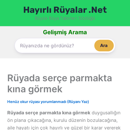
İçeriğe
Hayırlı Rüyalar .Net
atla
Büyük Rüya Tabirleri Sözlüğü
Gelişmiş Arama
Ara
Rüyada serçe parmakta
kına görmek
Henüz okur rüyası yorumlanmadı (Rüyanı Yaz)
Rüyada serçe parmakta kına görmek
duygusallığın
ön plana çıkacağına, kurulu düzenin bozulacağına,
aile hayatı için çok hayırlı ve güzel bir karar vererek