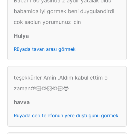
Babam 90 yasinda 2 aydir yatalak oldu
babamida iyi gormek beni duygulandirdi
cok saolun yorumunuz icin
Hulya
Rüyada tavan arası görmek
teşekkürler Amin .Aldım kabul ettim o
zaman🤲🏻🤲🏻🤲🏻😍
havva
Rüyada cep telefonun yere düştüğünü görmek