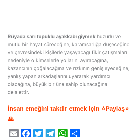
Rüyada sarı topuklu ayakkabı giymek
huzurlu ve
mutlu bir hayat süreceğine, karamsarlığa düşeceğine
ve çevresindeki kişilerle yaşayacağı fikir çatışmaları
nedeniyle o kimselerle yollarını ayıracağına,
kazancının çoğalacağına ve rızkının genişleyeceğine,
yanlış yapan arkadaşlarını uyararak yardımcı
olacağına, büyük bir üne sahip olunacağına
delalettir.
İnsan emeğini takdir etmek için ⭐Paylaş⭐
🙏
E
F
T
T
W
S