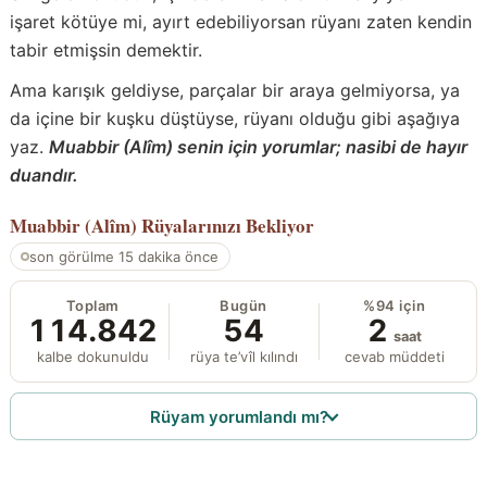
işaret kötüye mi, ayırt edebiliyorsan rüyanı zaten kendin
tabir etmişsin demektir.
Ama karışık geldiyse, parçalar bir araya gelmiyorsa, ya
da içine bir kuşku düştüyse, rüyanı olduğu gibi aşağıya
yaz.
Muabbir (Alîm) senin için yorumlar; nasibi de hayır
duandır.
Muabbir (Alîm)
Rüyalarınızı Bekliyor
son görülme 15 dakika önce
Toplam
Bugün
%94 için
114.842
54
2
saat
kalbe dokunuldu
rüya te’vîl kılındı
cevab müddeti
Rüyam yorumlandı mı?