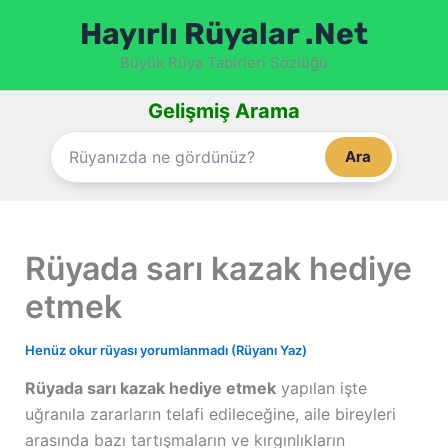
İçeriğe
Hayırlı Rüyalar .Net
atla
Büyük Rüya Tabirleri Sözlüğü
Gelişmiş Arama
Ara
Rüyada sarı kazak hediye
etmek
Henüz okur rüyası yorumlanmadı (Rüyanı Yaz)
Rüyada sarı kazak hediye etmek
yapılan işte
uğranıla zararların telafi edileceğine, aile bireyleri
arasında bazı tartışmaların ve kırgınlıkların