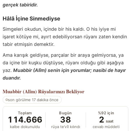
gerçek tabiridir.
Hâlâ İçine Sinmediyse
Simgeleri okudun, içinde bir his kaldı. O his iyiye mi
işaret kötüye mi, ayırt edebiliyorsan rüyanı zaten kendin
tabir etmişsin demektir.
Ama karışık geldiyse, parçalar bir araya gelmiyorsa, ya
da içine bir kuşku düştüyse, rüyanı olduğu gibi aşağıya
yaz.
Muabbir (Alîm) senin için yorumlar; nasibi de hayır
duandır.
Muabbir (Alîm)
Rüyalarınızı Bekliyor
son görülme 17 dakika önce
Toplam
Bugün
%92 için
114.666
38
2
saat
kalbe dokunuldu
rüya te’vîl kılındı
cevab müddeti