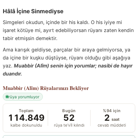
Hâlâ İçine Sinmediyse
Simgeleri okudun, içinde bir his kaldı. O his iyiye mi
işaret kötüye mi, ayırt edebiliyorsan rüyanı zaten kendin
tabir etmişsin demektir.
Ama karışık geldiyse, parçalar bir araya gelmiyorsa, ya
da içine bir kuşku düştüyse, rüyanı olduğu gibi aşağıya
yaz.
Muabbir (Alîm) senin için yorumlar; nasibi de hayır
duandır.
Muabbir (Alîm)
Rüyalarınızı Bekliyor
rüya yorumluyor
Toplam
Bugün
%94 için
114.849
52
2
saat
kalbe dokunuldu
rüya te’vîl kılındı
cevab müddeti