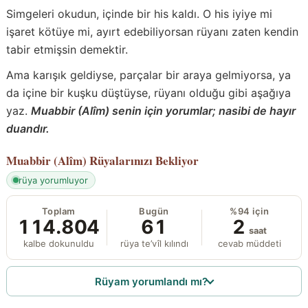
Simgeleri okudun, içinde bir his kaldı. O his iyiye mi
işaret kötüye mi, ayırt edebiliyorsan rüyanı zaten kendin
tabir etmişsin demektir.
Ama karışık geldiyse, parçalar bir araya gelmiyorsa, ya
da içine bir kuşku düştüyse, rüyanı olduğu gibi aşağıya
yaz.
Muabbir (Alîm) senin için yorumlar; nasibi de hayır
duandır.
Muabbir (Alîm)
Rüyalarınızı Bekliyor
rüya yorumluyor
Toplam
Bugün
%94 için
114.804
61
2
saat
kalbe dokunuldu
rüya te’vîl kılındı
cevab müddeti
Rüyam yorumlandı mı?