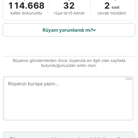
114.668
32
2
saat
kalbe dokunuldu
rüya te’vîl kılındı
cevab müddeti
Rüyam yorumlandı mı?
Rüyanızı göndermeden önce rüyanızla en ilgili olan sayfada
bulunduğunuzdan emin olun.
1000