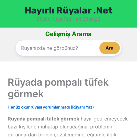
İçeriğe
Hayırlı Rüyalar .Net
atla
Büyük Rüya Tabirleri Sözlüğü
Gelişmiş Arama
Ara
Rüyada pompalı tüfek
görmek
Henüz okur rüyası yorumlanmadı (Rüyanı Yaz)
Rüyada pompalı tüfek görmek
hayır getiremeyecek
bazı kişilerle muhatap olunacağına, problemli
durumlardan birinin çözüleceğine, eğitimle ilgili