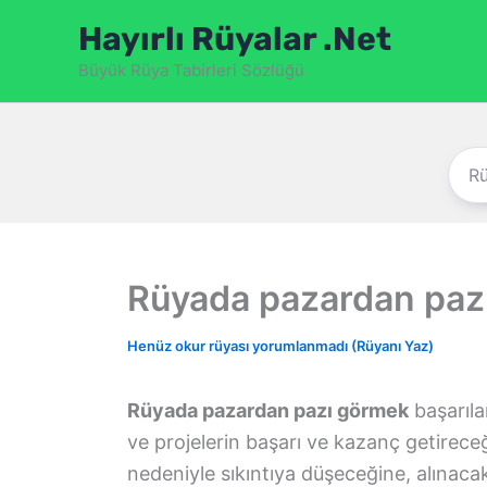
İçeriğe
Hayırlı Rüyalar .Net
atla
Büyük Rüya Tabirleri Sözlüğü
Rüyada pazardan paz
Henüz okur rüyası yorumlanmadı (Rüyanı Yaz)
Rüyada pazardan pazı görmek
başarıla
ve projelerin başarı ve kazanç getirec
nedeniyle sıkıntıya düşeceğine, alınaca