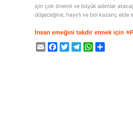
için çok önemli ve büyük adımlar ataca
düşeceğine, hayırlı ve bol kazanç elde 
İnsan emeğini takdir etmek için ⭐
E
F
T
T
W
S
m
a
w
el
h
h
ai
c
itt
e
at
ar
l
e
er
gr
s
e
b
a
A
o
m
p
o
p
k