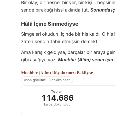
Bir olay, bir nesne, bir yer, bir kişi... hepsi
sende bıraktığı hissi aklında tut.
Sonunda içi
Hâlâ İçine Sinmediyse
Simgeleri okudun, içinde bir his kaldı. O his
zaten kendin tabir etmişsin demektir.
Ama karışık geldiyse, parçalar bir araya gel
gibi aşağıya yaz.
Muabbir (Alîm) senin için 
Muabbir (Alîm)
Rüyalarınızı Bekliyor
son görülme 13 dakika önce
Toplam
114.686
kalbe dokunuldu
r