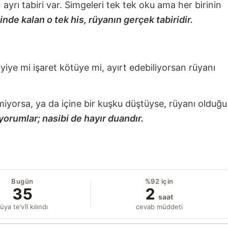
nin ayrı tabiri var. Simgeleri tek tek oku ama her birinin
nde kalan o tek his, rüyanın gerçek tabiridir.
 iyiye mi işaret kötüye mi, ayırt edebiliyorsan rüyanı
miyorsa, ya da içine bir kuşku düştüyse, rüyanı olduğu
yorumlar; nasibi de hayır duandır.
Bugün
%92 için
35
2
saat
üya te’vîl kılındı
cevab müddeti