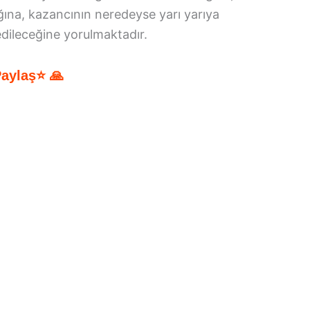
ğına, kazancının neredeyse yarı yarıya
edileceğine yorulmaktadır.
Paylaş⭐ 🙏