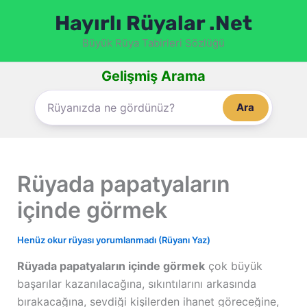
İçeriğe
Hayırlı Rüyalar .Net
atla
Büyük Rüya Tabirleri Sözlüğü
Gelişmiş Arama
Ara
Rüyada papatyaların
içinde görmek
Henüz okur rüyası yorumlanmadı (Rüyanı Yaz)
Rüyada papatyaların içinde görmek
çok büyük
başarılar kazanılacağına, sıkıntılarını arkasında
bırakacağına, sevdiği kişilerden ihanet göreceğine,