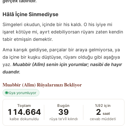
gerçek tabiridir.
Hâlâ İçine Sinmediyse
Simgeleri okudun, içinde bir his kaldı. O his iyiye mi
işaret kötüye mi, ayırt edebiliyorsan rüyanı zaten kendin
tabir etmişsin demektir.
Ama karışık geldiyse, parçalar bir araya gelmiyorsa, ya
da içine bir kuşku düştüyse, rüyanı olduğu gibi aşağıya
yaz.
Muabbir (Alîm) senin için yorumlar; nasibi de hayır
duandır.
Muabbir (Alîm)
Rüyalarınızı Bekliyor
rüya yorumluyor
Toplam
Bugün
%92 için
114.664
39
2
saat
kalbe dokunuldu
rüya te’vîl kılındı
cevab müddeti