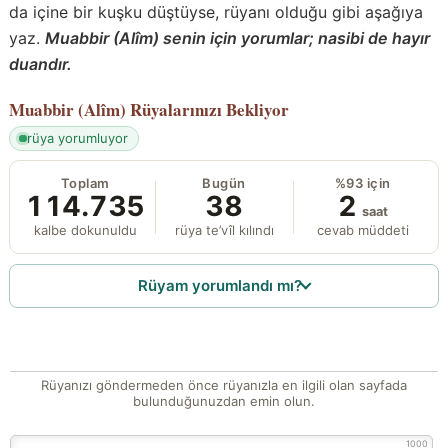
da içine bir kuşku düştüyse, rüyanı olduğu gibi aşağıya
yaz.
Muabbir (Alîm) senin için yorumlar; nasibi de hayır
duandır.
Muabbir (Alîm)
Rüyalarınızı Bekliyor
rüya yorumluyor
Toplam
Bugün
%93 için
114.735
38
2
saat
kalbe dokunuldu
rüya te’vîl kılındı
cevab müddeti
Rüyam yorumlandı mı?
Rüyanızı göndermeden önce rüyanızla en ilgili olan sayfada
bulunduğunuzdan emin olun.
1000