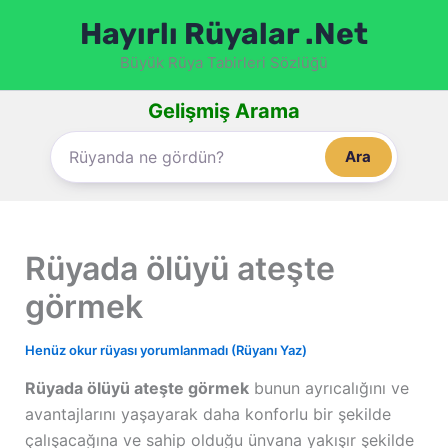
İçeriğe
Hayırlı Rüyalar .Net
atla
Büyük Rüya Tabirleri Sözlüğü
Gelişmiş Arama
Ara
Rüyada ölüyü ateşte
görmek
Henüz okur rüyası yorumlanmadı (Rüyanı Yaz)
Rüyada ölüyü ateşte görmek
bunun ayrıcalığını ve
avantajlarını yaşayarak daha konforlu bir şekilde
çalışacağına ve sahip olduğu ünvana yakışır şekilde