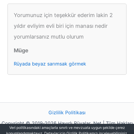
Yorumunuz için teşekkür ederim lakin 2
yıldır evliyim evli biri için manası nedir
yorumlarsanız mutlu olurum
Müge
Rüyada beyaz sarımsak görmek
Gizlilik Politikası
Copyright © 2019-2026 Hayırlı Rüyalar .Net | Tüm Hakları
Veri politikasındaki amaçlarla sınırlı ve mevzuata uygun şekilde çerez
Saklıdır.
konumlandırmaktayız. Detaylar için Gizlilik Politikamızı inceleyebilirsiniz.