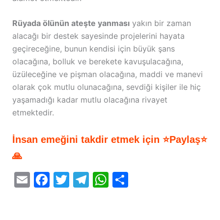
Rüyada ölünün ateşte yanması
yakın bir zaman
alacağı bir destek sayesinde projelerini hayata
geçireceğine, bunun kendisi için büyük şans
olacağına, bolluk ve berekete kavuşulacağına,
üzüleceğine ve pişman olacağına, maddi ve manevi
olarak çok mutlu olunacağına, sevdiği kişiler ile hiç
yaşamadığı kadar mutlu olacağına rivayet
etmektedir.
İnsan emeğini takdir etmek için ⭐Paylaş⭐
🙏
E
F
T
T
W
S
m
a
w
el
h
h
ai
c
itt
e
at
ar