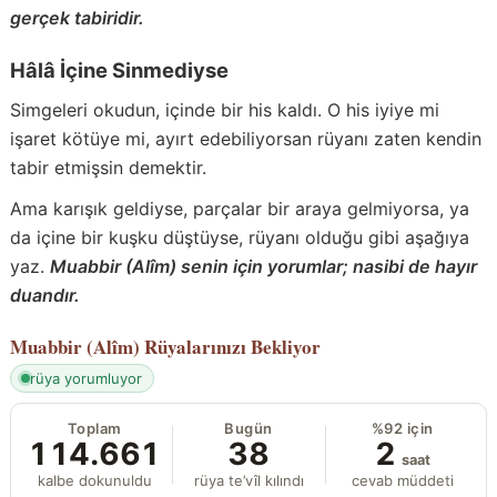
gerçek tabiridir.
Hâlâ İçine Sinmediyse
Simgeleri okudun, içinde bir his kaldı. O his iyiye mi
işaret kötüye mi, ayırt edebiliyorsan rüyanı zaten kendin
tabir etmişsin demektir.
Ama karışık geldiyse, parçalar bir araya gelmiyorsa, ya
da içine bir kuşku düştüyse, rüyanı olduğu gibi aşağıya
yaz.
Muabbir (Alîm) senin için yorumlar; nasibi de hayır
duandır.
Muabbir (Alîm)
Rüyalarınızı Bekliyor
rüya yorumluyor
Toplam
Bugün
%92 için
114.661
38
2
saat
kalbe dokunuldu
rüya te’vîl kılındı
cevab müddeti