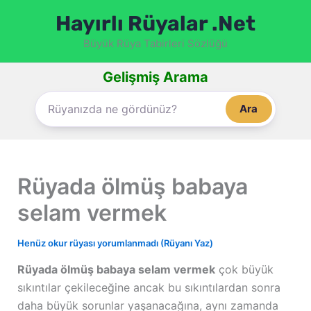
İçeriğe
Hayırlı Rüyalar .Net
atla
Büyük Rüya Tabirleri Sözlüğü
Gelişmiş Arama
Ara
Rüyada ölmüş babaya
selam vermek
Henüz okur rüyası yorumlanmadı (Rüyanı Yaz)
Rüyada ölmüş babaya selam vermek
çok büyük
sıkıntılar çekileceğine ancak bu sıkıntılardan sonra
daha büyük sorunlar yaşanacağına, aynı zamanda