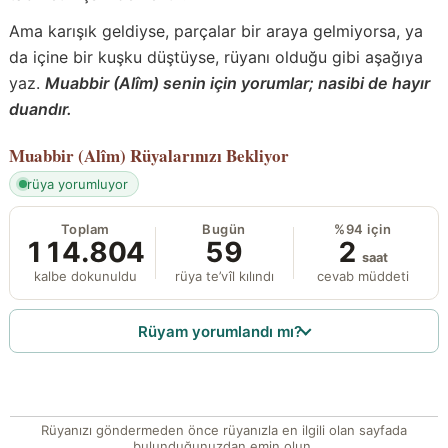
Ama karışık geldiyse, parçalar bir araya gelmiyorsa, ya
da içine bir kuşku düştüyse, rüyanı olduğu gibi aşağıya
yaz.
Muabbir (Alîm) senin için yorumlar; nasibi de hayır
duandır.
Muabbir (Alîm)
Rüyalarınızı Bekliyor
rüya yorumluyor
Toplam
Bugün
%94 için
114.804
59
2
saat
kalbe dokunuldu
rüya te’vîl kılındı
cevab müddeti
Rüyam yorumlandı mı?
Rüyanızı göndermeden önce rüyanızla en ilgili olan sayfada
bulunduğunuzdan emin olun.