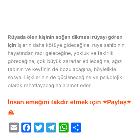
Rüyada ölen kişinin soğan dikmesi rüyayı gören
için
işlerin daha kötüye gideceğine, rüya sahibinin
hayatından razı geleceğine, yokluk ve fakirlik
göreceğine, çok büyük zararlar edileceğine, ağız
tadının ve keyfinin de bozulacağına, böylelikle
sosyal ilişkilerinin de güçleneceğine ve psikolojik
olarak rahatlayacağına alamet eder.
İnsan emeğini takdir etmek için ⭐Paylaş⭐
🙏
E
F
T
T
W
S
m
a
w
el
h
h