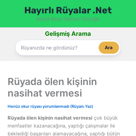
İçeriğe
Hayırlı Rüyalar .Net
atla
Büyük Rüya Tabirleri Sözlüğü
Gelişmiş Arama
Ara
Rüyada ölen kişinin
nasihat vermesi
Henüz okur rüyası yorumlanmadı (Rüyanı Yaz)
Rüyada ölen kişinin nasihat vermesi
çok büyük
menfaatler kazanacağına, yaptığı çalışmalar ile
beklediği başarıları alamayacağına, yaptığı bütün