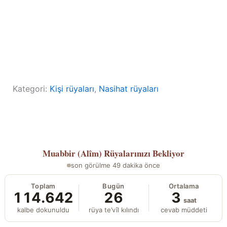
Kategori:
Kişi rüyaları
, 
Nasihat rüyaları
Muabbir (Alîm)
Rüyalarınızı Bekliyor
son görülme 49 dakika önce
Toplam
Bugün
Ortalama
114.642
26
3
saat
kalbe dokunuldu
rüya te’vîl kılındı
cevab müddeti