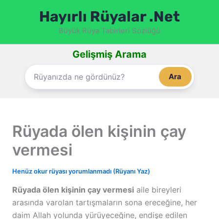
İçeriğe
Hayırlı Rüyalar .Net
atla
Büyük Rüya Tabirleri Sözlüğü
Gelişmiş Arama
Ara
Rüyada ölen kişinin çay
vermesi
Henüz okur rüyası yorumlanmadı (Rüyanı Yaz)
Rüyada ölen kişinin çay vermesi
aile bireyleri
arasında varolan tartışmaların sona ereceğine, her
daim Allah yolunda yürüyeceğine, endişe edilen