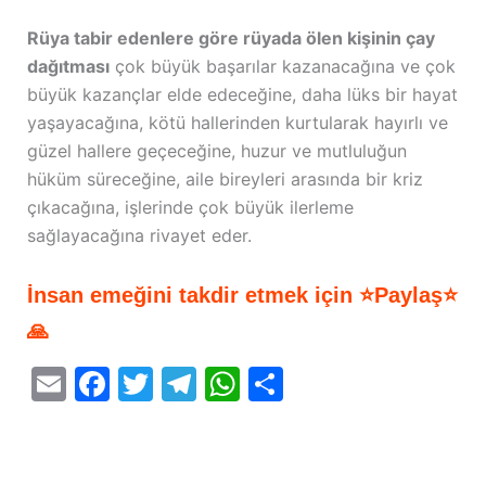
Rüya tabir edenlere göre rüyada ölen kişinin çay
dağıtması
çok büyük başarılar kazanacağına ve çok
büyük kazançlar elde edeceğine, daha lüks bir hayat
yaşayacağına, kötü hallerinden kurtularak hayırlı ve
güzel hallere geçeceğine, huzur ve mutluluğun
hüküm süreceğine, aile bireyleri arasında bir kriz
çıkacağına, işlerinde çok büyük ilerleme
sağlayacağına rivayet eder.
İnsan emeğini takdir etmek için ⭐Paylaş⭐
🙏
E
F
T
T
W
S
m
a
w
el
h
h
ai
c
itt
e
at
ar