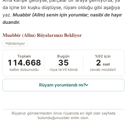
da içine bir kuşku düştüyse, rüyanı olduğu gibi aşağıya
yaz.
Muabbir (Alîm) senin için yorumlar; nasibi de hayır
duandır.
Muabbir (Alîm)
Rüyalarınızı Bekliyor
dinleniyor
Toplam
Bugün
%92 için
114.668
35
2
saat
kalbe dokunuldu
rüya te’vîl kılındı
cevab müddeti
Rüyam yorumlandı mı?
Rüyanızı göndermeden önce rüyanızla en ilgili olan sayfada
bulunduğunuzdan emin olun.