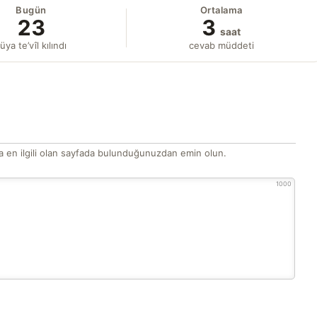
Bugün
Ortalama
23
3
saat
üya te’vîl kılındı
cevab müddeti
 en ilgili olan sayfada bulunduğunuzdan emin olun.
1000