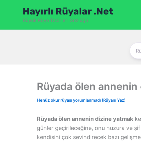
İçeriğe
Hayırlı Rüyalar .Net
atla
Büyük Rüya Tabirleri Sözlüğü
Rüyada ölen annenin 
Henüz okur rüyası yorumlanmadı (Rüyanı Yaz)
Rüyada ölen annenin dizine yatmak
ke
günler geçirileceğine, onu huzura ve şi
kendisini çok sevindirecek bazı gelişm