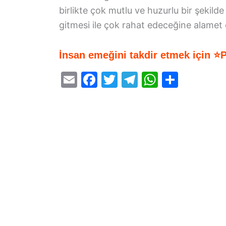
birlikte çok mutlu ve huzurlu bir şekil
gitmesi ile çok rahat edeceğine alamet e
İnsan emeğini takdir etmek için ⭐
E
F
T
T
W
S
m
a
w
el
h
h
ai
c
itt
e
at
ar
l
e
er
gr
s
e
b
a
A
o
m
p
o
p
k