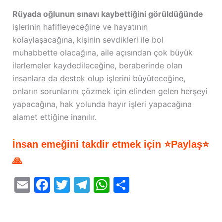
Rüyada oğlunun sınavı kaybettiğini görüldüğünde
işlerinin hafifleyeceğine ve hayatının
kolaylaşacağına, kişinin sevdikleri ile bol
muhabbette olacağına, aile açısından çok büyük
ilerlemeler kaydedileceğine, beraberinde olan
insanlara da destek olup işlerini büyüteceğine,
onların sorunlarını çözmek için elinden gelen herşeyi
yapacağına, hak yolunda hayır işleri yapacağına
alamet ettiğine inanılır.
İnsan emeğini takdir etmek için ⭐Paylaş⭐
🙏
E
F
T
T
W
S
m
a
w
el
h
h
ai
c
itt
e
at
ar