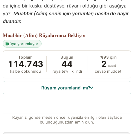
da içine bir kuşku düştüyse, rüyanı olduğu gibi aşağıya
yaz.
Muabbir (Alîm) senin için yorumlar; nasibi de hayır
duandır.
Muabbir (Alîm)
Rüyalarınızı Bekliyor
rüya yorumluyor
Toplam
Bugün
%93 için
114.743
44
2
saat
kalbe dokunuldu
rüya te’vîl kılındı
cevab müddeti
Rüyam yorumlandı mı?
Rüyanızı göndermeden önce rüyanızla en ilgili olan sayfada
bulunduğunuzdan emin olun.