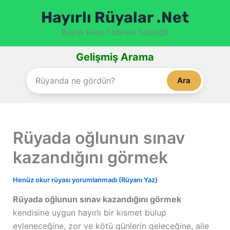
İçeriğe
Hayırlı Rüyalar .Net
atla
Büyük Rüya Tabirleri Sözlüğü
Gelişmiş Arama
Ara
Rüyada oğlunun sınav
kazandığını görmek
Henüz okur rüyası yorumlanmadı (Rüyanı Yaz)
Rüyada oğlunun sınav kazandığını görmek
kendisine uygun hayırlı bir kısmet bulup
evleneceğine, zor ve kötü günlerin geleceğine, aile