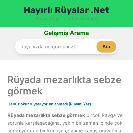
İçeriğe
Hayırlı Rüyalar .Net
atla
Büyük Rüya Tabirleri Sözlüğü
Gelişmiş Arama
Ara
Rüyada mezarlıkta sebze
görmek
Henüz okur rüyası yorumlanmadı (Rüyanı Yaz)
Rüyada mezarlıkta sebze görmek
birçok kavga ve
sorunla karşılaşacağına, yakın bir zaman içinde çok
sorun yaratan bir konuyu çözüme kavuşturacağına