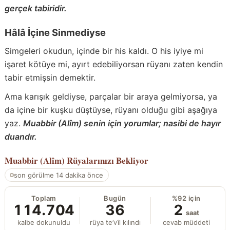
gerçek tabiridir.
Hâlâ İçine Sinmediyse
Simgeleri okudun, içinde bir his kaldı. O his iyiye mi
işaret kötüye mi, ayırt edebiliyorsan rüyanı zaten kendin
tabir etmişsin demektir.
Ama karışık geldiyse, parçalar bir araya gelmiyorsa, ya
da içine bir kuşku düştüyse, rüyanı olduğu gibi aşağıya
yaz.
Muabbir (Alîm) senin için yorumlar; nasibi de hayır
duandır.
Muabbir (Alîm)
Rüyalarınızı Bekliyor
son görülme 14 dakika önce
Toplam
Bugün
%92 için
114.704
36
2
saat
kalbe dokunuldu
rüya te’vîl kılındı
cevab müddeti