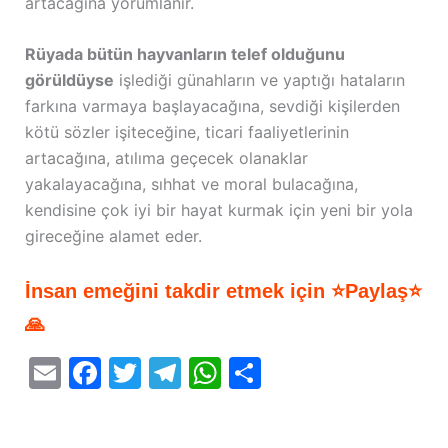
artacağına yorumlanır.
Rüyada bütün hayvanların telef olduğunu
görüldüyse
işlediği günahların ve yaptığı hataların
farkına varmaya başlayacağına, sevdiği kişilerden
kötü sözler işiteceğine, ticari faaliyetlerinin
artacağına, atılıma geçecek olanaklar
yakalayacağına, sıhhat ve moral bulacağına,
kendisine çok iyi bir hayat kurmak için yeni bir yola
gireceğine alamet eder.
İnsan emeğini takdir etmek için ⭐Paylaş⭐
🙏
E
F
T
T
W
S
m
a
w
el
h
h
ai
c
itt
e
at
ar