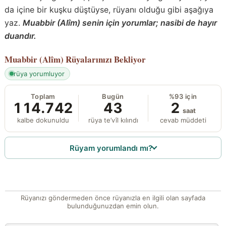
da içine bir kuşku düştüyse, rüyanı olduğu gibi aşağıya
yaz.
Muabbir (Alîm) senin için yorumlar; nasibi de hayır
duandır.
Muabbir (Alîm)
Rüyalarınızı Bekliyor
rüya yorumluyor
Toplam
Bugün
%93 için
114.742
43
2
saat
kalbe dokunuldu
rüya te’vîl kılındı
cevab müddeti
Rüyam yorumlandı mı?
Rüyanızı göndermeden önce rüyanızla en ilgili olan sayfada
bulunduğunuzdan emin olun.