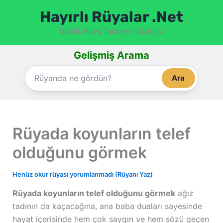
İçeriğe
Hayırlı Rüyalar .Net
atla
Büyük Rüya Tabirleri Sözlüğü
Gelişmiş Arama
Ara
Rüyada koyunların telef
olduğunu görmek
Henüz okur rüyası yorumlanmadı (Rüyanı Yaz)
Rüyada koyunların telef olduğunu görmek
ağız
tadının da kaçacağına, ana baba duaları sayesinde
hayat içerisinde hem çok saygın ve hem sözü geçen