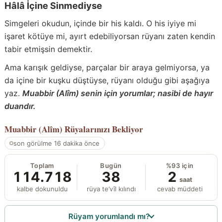
Hâlâ İçine Sinmediyse
Simgeleri okudun, içinde bir his kaldı. O his iyiye mi
işaret kötüye mi, ayırt edebiliyorsan rüyanı zaten kendin
tabir etmişsin demektir.
Ama karışık geldiyse, parçalar bir araya gelmiyorsa, ya
da içine bir kuşku düştüyse, rüyanı olduğu gibi aşağıya
yaz.
Muabbir (Alîm) senin için yorumlar; nasibi de hayır
duandır.
Muabbir (Alîm)
Rüyalarınızı Bekliyor
son görülme 16 dakika önce
Toplam
Bugün
%93 için
114.718
38
2
saat
kalbe dokunuldu
rüya te’vîl kılındı
cevab müddeti
Rüyam yorumlandı mı?