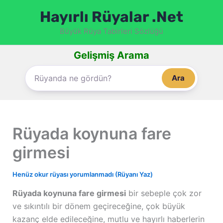
İçeriğe
Hayırlı Rüyalar .Net
atla
Büyük Rüya Tabirleri Sözlüğü
Gelişmiş Arama
Ara
Rüyada koynuna fare
girmesi
Henüz okur rüyası yorumlanmadı (Rüyanı Yaz)
Rüyada koynuna fare girmesi
bir sebeple çok zor
ve sıkıntılı bir dönem geçireceğine, çok büyük
kazanç elde edileceğine, mutlu ve hayırlı haberlerin