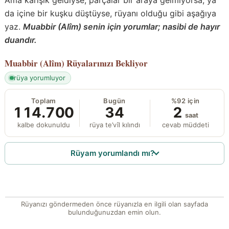
da içine bir kuşku düştüyse, rüyanı olduğu gibi aşağıya
yaz.
Muabbir (Alîm) senin için yorumlar; nasibi de hayır
duandır.
Muabbir (Alîm)
Rüyalarınızı Bekliyor
rüya yorumluyor
Toplam
Bugün
%92 için
114.700
34
2
saat
kalbe dokunuldu
rüya te’vîl kılındı
cevab müddeti
Rüyam yorumlandı mı?
Rüyanızı göndermeden önce rüyanızla en ilgili olan sayfada
bulunduğunuzdan emin olun.