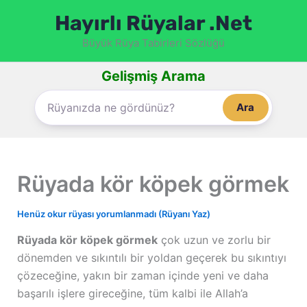
İçeriğe
Hayırlı Rüyalar .Net
atla
Büyük Rüya Tabirleri Sözlüğü
Gelişmiş Arama
Ara
Rüyada kör köpek görmek
Henüz okur rüyası yorumlanmadı (Rüyanı Yaz)
Rüyada kör köpek görmek
çok uzun ve zorlu bir
dönemden ve sıkıntılı bir yoldan geçerek bu sıkıntıyı
çözeceğine, yakın bir zaman içinde yeni ve daha
başarılı işlere gireceğine, tüm kalbi ile Allah’a