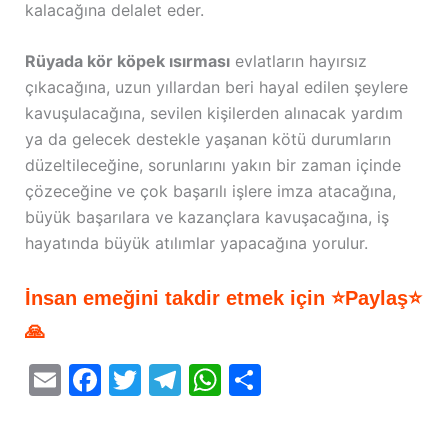
kalacağına delalet eder.
Rüyada kör köpek ısırması
evlatların hayırsız
çıkacağına, uzun yıllardan beri hayal edilen şeylere
kavuşulacağına, sevilen kişilerden alınacak yardım
ya da gelecek destekle yaşanan kötü durumların
düzeltileceğine, sorunlarını yakın bir zaman içinde
çözeceğine ve çok başarılı işlere imza atacağına,
büyük başarılara ve kazançlara kavuşacağına, iş
hayatında büyük atılımlar yapacağına yorulur.
İnsan emeğini takdir etmek için ⭐Paylaş⭐
🙏
E
F
T
T
W
S
m
a
w
el
h
h
ai
c
itt
e
at
ar