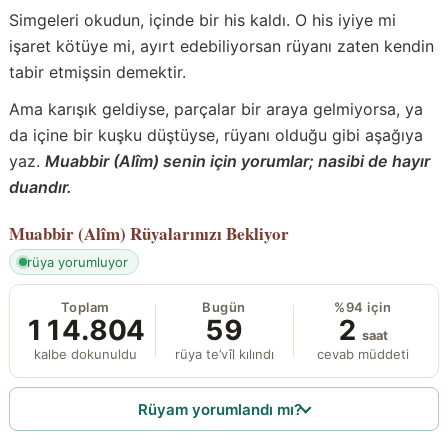
Simgeleri okudun, içinde bir his kaldı. O his iyiye mi
işaret kötüye mi, ayırt edebiliyorsan rüyanı zaten kendin
tabir etmişsin demektir.
Ama karışık geldiyse, parçalar bir araya gelmiyorsa, ya
da içine bir kuşku düştüyse, rüyanı olduğu gibi aşağıya
yaz.
Muabbir (Alîm) senin için yorumlar; nasibi de hayır
duandır.
Muabbir (Alîm)
Rüyalarınızı Bekliyor
rüya yorumluyor
Toplam
Bugün
%94 için
114.804
59
2
saat
kalbe dokunuldu
rüya te’vîl kılındı
cevab müddeti
Rüyam yorumlandı mı?