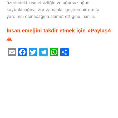
üzerindeki kısmetsizliğin ve uğursuzluğun
kaybolacağına, zor zamanlar geçiren bir dosta
yardımcı olunacağına alamet ettiğine inanılır.
İnsan emeğini takdir etmek için ⭐Paylaş⭐
🙏
E
F
T
T
W
S
m
a
w
el
h
h
ai
c
itt
e
at
ar
l
e
er
gr
s
e
b
a
A
o
m
p
o
p
k