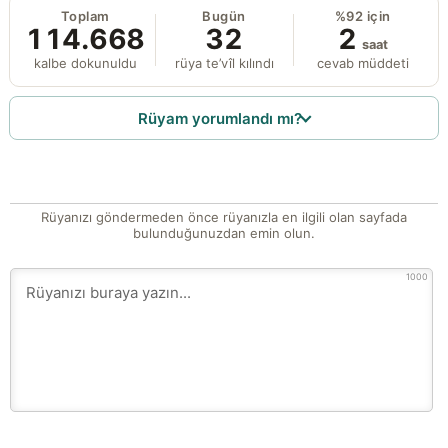
Toplam
Bugün
%92 için
114.668
32
2
saat
kalbe dokunuldu
rüya te’vîl kılındı
cevab müddeti
Rüyam yorumlandı mı?
Rüyanızı göndermeden önce rüyanızla en ilgili olan sayfada
bulunduğunuzdan emin olun.
1000