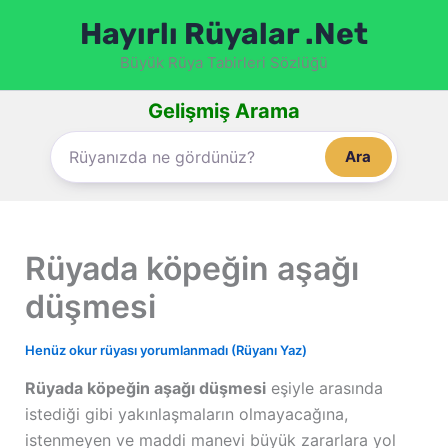
İçeriğe
Hayırlı Rüyalar .Net
atla
Büyük Rüya Tabirleri Sözlüğü
Gelişmiş Arama
Ara
Rüyada köpeğin aşağı
düşmesi
Henüz okur rüyası yorumlanmadı (Rüyanı Yaz)
Rüyada köpeğin aşağı düşmesi
eşiyle arasında
istediği gibi yakınlaşmaların olmayacağına,
istenmeyen ve maddi manevi büyük zararlara yol