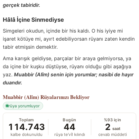
gerçek tabiridir.
Hâlâ İçine Sinmediyse
Simgeleri okudun, içinde bir his kaldı. O his iyiye mi
işaret kötüye mi, ayırt edebiliyorsan rüyanı zaten kendin
tabir etmişsin demektir.
Ama karışık geldiyse, parçalar bir araya gelmiyorsa, ya
da içine bir kuşku düştüyse, rüyanı olduğu gibi aşağıya
yaz.
Muabbir (Alîm) senin için yorumlar; nasibi de hayır
duandır.
Muabbir (Alîm)
Rüyalarınızı Bekliyor
rüya yorumluyor
Toplam
Bugün
%93 için
114.743
44
2
saat
kalbe dokunuldu
rüya te’vîl kılındı
cevab müddeti