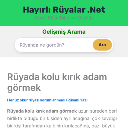
İçeriğe
Hayırlı Rüyalar .Net
atla
Büyük Rüya Tabirleri Sözlüğü
Gelişmiş Arama
Ara
Rüyada kolu kırık adam
görmek
Henüz okur rüyası yorumlanmadı (Rüyanı Yaz)
Rüyada kolu kırık adam görmek
uzun süreden beri
birlikte olduğu bir kişiden ayrılacağına, çok sevdiği
bir kişi tarafından kalbinin kırılacağına, bazı büyük