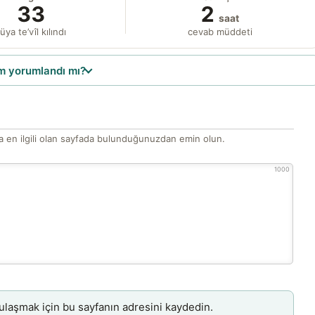
33
2
saat
üya te’vîl kılındı
cevab müddeti
 yorumlandı mı?
 en ilgili olan sayfada bulunduğunuzdan emin olun.
1000
aşmak için bu sayfanın adresini kaydedin.