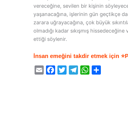
vereceğine, sevilen bir kişinin söyleyec
yaşanacağına, işlerinin gün geçtikçe d
zarara uğrayacağına, çok büyük sıkıntıl
olmadığı kadar sıkışmış hissedeceğine v
ettiği söylenir.
İnsan emeğini takdir etmek için ⭐
E
F
T
T
W
S
m
a
w
el
h
h
ai
c
itt
e
at
ar
l
e
er
gr
s
e
b
a
A
o
m
p
o
p