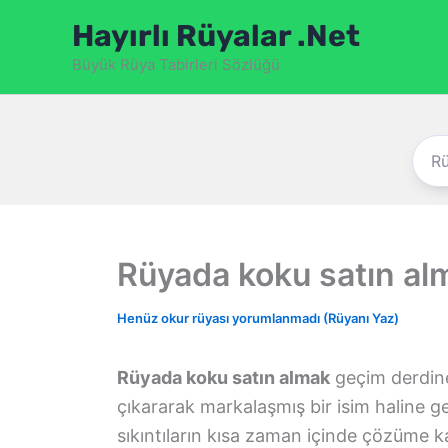
İçeriğe
Hayırlı Rüyalar .Net
atla
Büyük Rüya Tabirleri Sözlüğü
Rüyada koku satın al
Henüz okur rüyası yorumlanmadı (Rüyanı Yaz)
Rüyada koku satın almak
geçim derdine
çıkararak markalaşmış bir isim haline g
sıkıntıların kısa zaman içinde çözüme ka