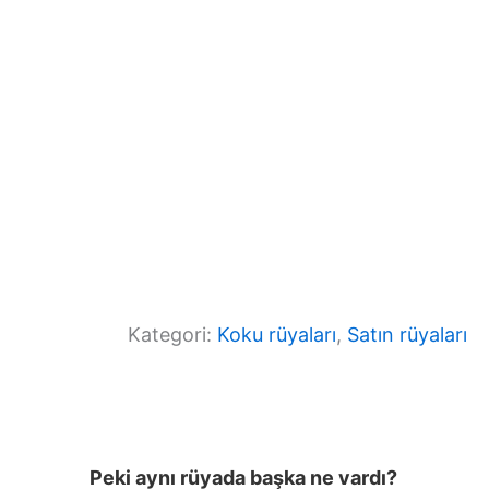
k
Kategori:
Koku rüyaları
, 
Satın rüyaları
Peki aynı rüyada başka ne vardı?