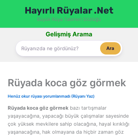
İçeriğe
Hayırlı Rüyalar .Net
atla
Büyük Rüya Tabirleri Sözlüğü
Gelişmiş Arama
Ara
Rüyada koca göz görmek
Henüz okur rüyası yorumlanmadı (Rüyanı Yaz)
Rüyada koca göz görmek
bazı tartışmalar
yaşayacağına, yapacağı büyük çalışmalar sayesinde
çok yüksek mevkilere sahip olacağına, hayal kırıklığı
yaşanacağına, hak olmayana da hiçbir zaman göz