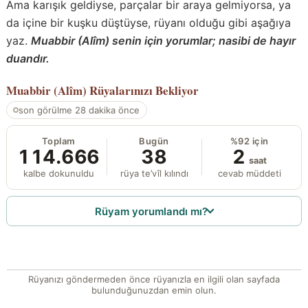
Ama karışık geldiyse, parçalar bir araya gelmiyorsa, ya
da içine bir kuşku düştüyse, rüyanı olduğu gibi aşağıya
yaz.
Muabbir (Alîm) senin için yorumlar; nasibi de hayır
duandır.
Muabbir (Alîm)
Rüyalarınızı Bekliyor
son görülme 28 dakika önce
Toplam
Bugün
%92 için
114.666
38
2
saat
kalbe dokunuldu
rüya te’vîl kılındı
cevab müddeti
Rüyam yorumlandı mı?
Rüyanızı göndermeden önce rüyanızla en ilgili olan sayfada
bulunduğunuzdan emin olun.