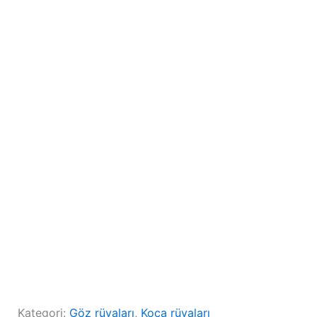
Kategori:
Göz rüyaları
, 
Koca rüyaları