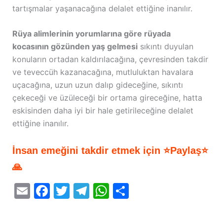
tartışmalar yaşanacağına delalet ettiğine inanılır.
Rüya alimlerinin yorumlarına göre rüyada
kocasının gözünden yaş gelmesi
sıkıntı duyulan
konuların ortadan kaldırılacağına, çevresinden takdir
ve teveccüh kazanacağına, mutluluktan havalara
uçacağına, uzun uzun dalıp gideceğine, sıkıntı
çekeceği ve üzüleceği bir ortama gireceğine, hatta
eskisinden daha iyi bir hale getirileceğine delalet
ettiğine inanılır.
İnsan emeğini takdir etmek için ⭐Paylaş⭐
🙏
E
F
T
T
W
S
m
a
w
el
h
h